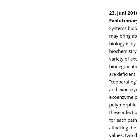
23. Juni 201
Evolutionar
Systems biolo
may bring ab
biology is by
biochemistry
variety of ex
biodegradatio
are deficien
"cooperating"
and exoenzyme
exoenzyme pr
polymorphic 
these infect
for each path
attacking th
values, two d