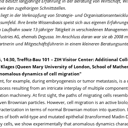
d besitzt langjährige Erfahrung in der Beratung von Wirtschaft, Wi
owie den zugehörigen Schnittstellen.
e liegt in der Verknüpfung von Strategie- und Organisationsentwicklu
sumfeld. Ihre breite Wissensbasis speist sich aus eigenen Erfahrung
 Laufbahn sowie 13-jähriger Tätigkeit in verschiedenen Managemen
dustries AG, ehemals Degussa. Im Anschluss daran war sie ab 2008 m
artnerin und Mitgeschäftsführerin in einem kleineren Beratungsun
, 14:30, Trefftz-Bau 101 – ZIH Visitor Center: Additional Co
 Klages (Queen Mary University of London, School of Mathe
Anomalous dynamics of cell migration"
t, for example, during embryogenesis or tumor metastasis, is a
cess resulting from an intricate interplay of multiple component
ation machinery. At first sight, the paths of migrating cells resemb
ven Brownian particles. However, cell migration is an active biolo
racterization in terms of normal Brownian motion into question. 
ies of both wild-type and mutated epithelial (transformed Madin-
ey cells, we show experimentally that anomalous dynamics charact