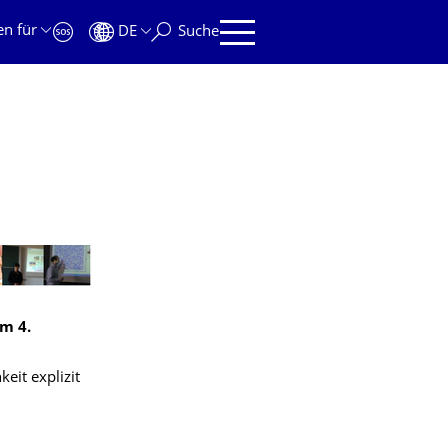
en für
DE
Suche
m 4.
eit explizit