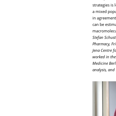
strategies is 
a mixed popul
in agreement
can be estima
macromolecul
Stefan Schuste
Pharmacy, Frie
Jena Centre f
worked in the
Medicine Berl
analysis, and