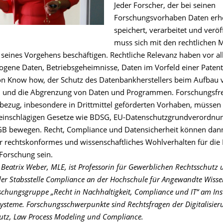
Jeder Forscher, der bei seinen
Forschungsvorhaben Daten erh
speichert, verarbeitet und veröff
muss sich mit den rechtlichen 
seines Vorgehens beschäftigen. Rechtliche Relevanz haben vor a
gene Daten, Betriebsgeheimnisse, Daten im Vorfeld einer Pate
on Know how, der Schutz des Datenbankherstellers beim Aufbau 
 und die Abgrenzung von Daten und Programmen. Forschungsfre
zug, inbesondere in Drittmittel geförderten Vorhaben, müssen 
inschlägigen Gesetze wie BDSG, EU-Datenschutzgrundverordnun
 bewegen. Recht, Compliance und Datensicherheit können dann
r rechtskonformes und wissenschaftliches Wohlverhalten für die
 Forschung sein.
. Beatrix Weber, MLE, ist Professorin für Gewerblichen Rechtsschutz 
der Stabsstelle Compliance an der Hochschule für Angewandte Wiss
schungsgruppe „Recht in Nachhaltigkeit, Compliance und IT“ am Inst
ysteme. Forschungsschwerpunkte sind Rechtsfragen der Digitalisieru
hutz, Law Process Modeling und Compliance.