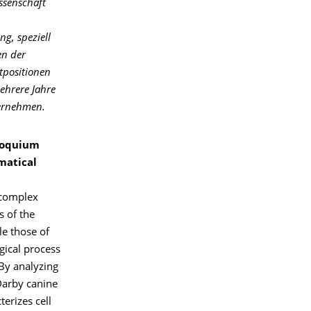
ssenschaft
ng, speziell
en der
tpositionen
ehrere Jahre
ternehmen.
lloquium
matical
 complex
s of the
le those of
gical process
By analyzing
Darby canine
erizes cell