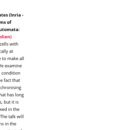
tes (
Inria -
ms of
automata:
olien)
ells with
ally at
e to make all
 We examine
l condition
e fact that
nchronising
what has long
 but it is
wed in the
The talk will
ns in the