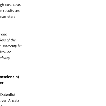
igh-cost case,
r results are
parameters
y and
kers of the
 University he
lecular
pathway
omsciencia)
er
Datenflut
tiven Ansatz