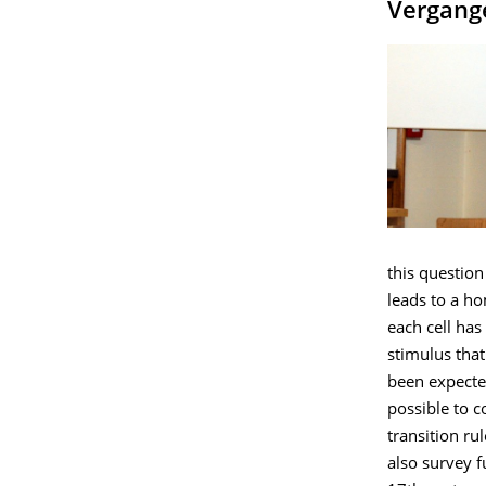
Vergang
this question
leads to a ho
each cell has
stimulus that
been expected
possible to c
transition ru
also survey f