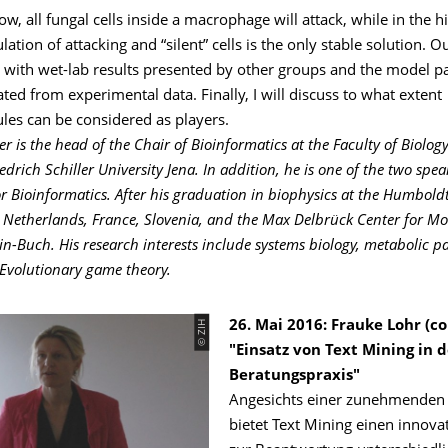
low, all fungal cells inside a macrophage will attack, while in the h
ation of attacking and “silent” cells is the only stable solution. Ou
 with wet-lab results presented by other groups and the model 
ted from experimental data. Finally, I will discuss to what extent
es can be considered as players.
r is the head of the Chair of Bioinformatics at the Faculty of Biolog
drich Schiller University Jena. In addition, he is one of the two spea
or Bioinformatics. After his graduation in biophysics at the Humboldt
 Netherlands, France, Slovenia, and the Max Delbrück Center for Mo
in-Buch. His research interests include systems biology, metabolic 
 Evolutionary game theory.
© ZIH
26. Mai 2016: Frauke Lohr (c
"Einsatz von Text Mining in d
Beratungspraxis"
Angesichts einer zunehmenden 
bietet Text Mining einen innova