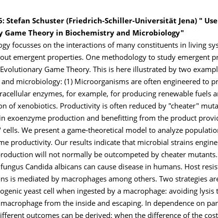
6: Stefan Schuster (Friedrich-Schiller-Universität Jena) " Use
y Game Theory in Biochemistry and Microbiology"
gy focusses on the interactions of many constituents in living s
out emergent properties. One methodology to study emergent pr
 Evolutionary Game Theory. This is here illustrated by two examp
 and microbiology: (1) Microorganisms are often engineered to p
tracellular enzymes, for example, for producing renewable fuels a
n of xenobiotics. Productivity is often reduced by "cheater" mut
t in exoenzyme production and benefitting from the product provi
 cells. We present a game-theoretical model to analyze populatio
 productivity. Our results indicate that microbial strains engine
oduction will not normally be outcompeted by cheater mutants. 
fungus Candida albicans can cause disease in humans. Host resis
ions is mediated by macrophages among others. Two strategies are
ogenic yeast cell when ingested by a macrophage: avoiding lysis t
e macrophage from the inside and escaping. In dependence on pa
ifferent outcomes can be derived: when the difference of the cost