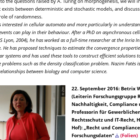
to the questions raised by A. Turing on morphogenesis, we will in
t exists between deterministic and stochastic models, and discuss
 role of randomness.
s interested in cellular automata and more particularly in understan
vents can play in their behaviour. After a PhD on asynchronous cell
Lyon, 2004), he has worked as a full-time researcher at the Inria Ins
. He has proposed techniques to estimate the convergence propertie
lar systems and has used these tools to construct efficient solutions t
 problems such as the density classification problem. Nazim Fatès is
 relationships between biology and computer science.
© ZIH
22. September 2016: Betrix 
(Leiterin Forschungsgruppe 
Nachhaltigkeit, Compliance u
Professorin für Gewerbliche
Rechtsschutz und IT-Recht, 
Hof): „Recht und Compliance
Forschungsdaten“
(Folien)