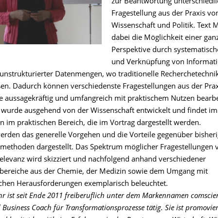
zur Beantwortung unterschiedli
Fragestellung aus der Praxis von
Wissenschaft und Politik. Text M
dabei die Möglichkeit einer gan
Perspektive durch systematisch
und Verknüpfung von Informati
 unstrukturierter Datenmengen, wo traditionelle Recherchetechni
en. Dadurch können verschiedenste Fragestellungen aus der Prax
e aussagekräftig und umfangreich mit praktischem Nutzen bearbe
wurde ausgehend von der Wissenschaft entwickelt und findet 
im praktischen Bereich, die im Vortrag dargestellt werden.
erden das generelle Vorgehen und die Vorteile gegenüber bisher
methoden dargestellt. Das Spektrum möglicher Fragestellungen 
Relevanz wird skizziert und nachfolgend anhand verschiedener
ereiche aus der Chemie, der Medizin sowie dem Umgang mit
lichen Herausforderungen exemplarisch beleuchtet.
hr ist seit Ende 2011 freiberuflich unter dem Markennamen comscien
 Business Coach für Transformationsprozesse tätig. Sie ist promovier