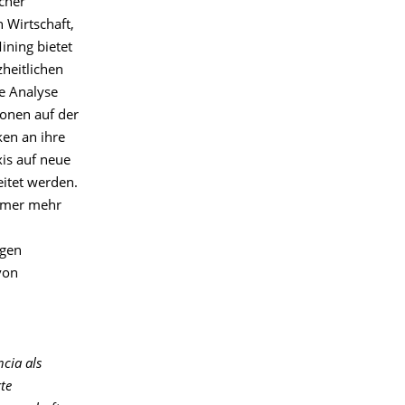
cher
 Wirtschaft,
ining bietet
zheitlichen
e Analyse
onen auf der
ken an ihre
is auf neue
itet werden.
immer mehr
igen
von
cia als
te