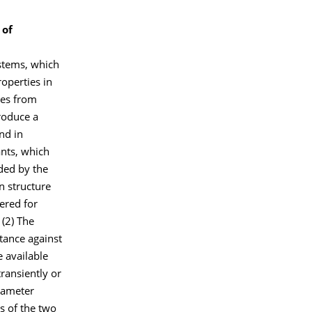
 of
ystems, which
operties in
les from
roduce a
nd in
ants, which
ded by the
n structure
ered for
(2) The
tance against
 available
ransiently or
rameter
s of the two