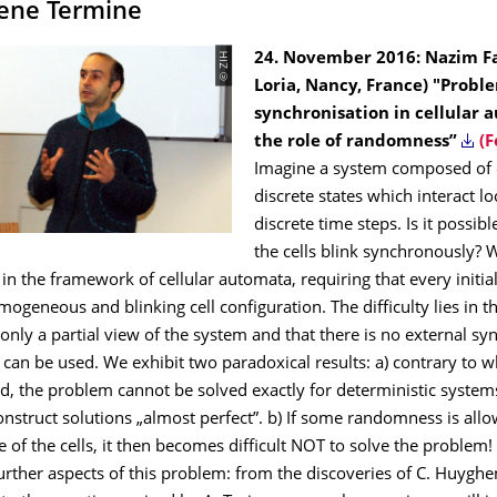
ene Termine
© ZIH
24. November 2016: Nazim Fa
Loria, Nancy, France
)
"
Proble
synchronisation in
cellular 
the role of randomness”
(F
Imagine a system composed of c
discrete states which interact loc
discrete time steps. Is it possibl
the cells blink synchronously?
 in the framework of cellular automata, requiring that every initia
mogeneous and blinking cell configuration. The difficulty lies in th
 only a partial view of the system and that there is no external sy
 can be used. We exhibit two paradoxical results: a) contrary to 
, the problem cannot be solved exactly for deterministic systems,
onstruct solutions „almost perfect”. b) If some randomness is allo
le of the cells, it then becomes difficult NOT to solve the problem!
urther aspects of this problem: from the discoveries of C. Huyghe