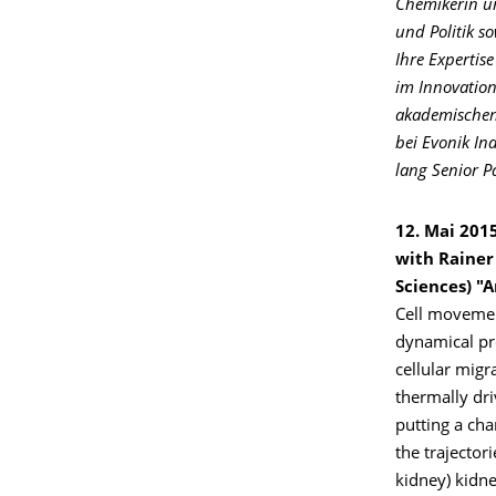
Chemikerin un
und Politik s
Ihre Expertis
im Innovation
akademischen
bei Evonik In
lang Senior P
12. Mai 2015
with Rainer
Sciences) "
Cell movemen
dynamical pro
cellular migr
thermally dri
putting a cha
the trajector
kidney) kidn