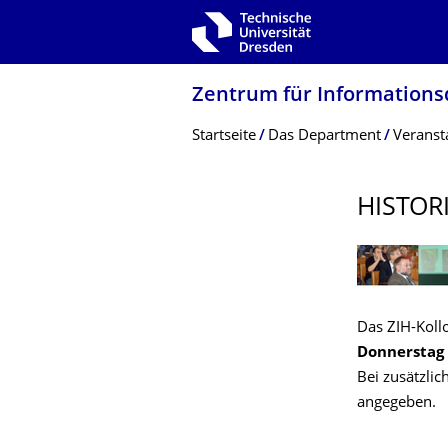
Zur Hauptnavigation springen
Zur Suche springen
Zum Inhalt springen
Zentrum für Informations­
Breadcrumb-Menü
Startseite
Das Department
Veranst
HISTOR
Das ZIH-Kollo
Donnerstag 
Bei zusätzlic
angegeben.