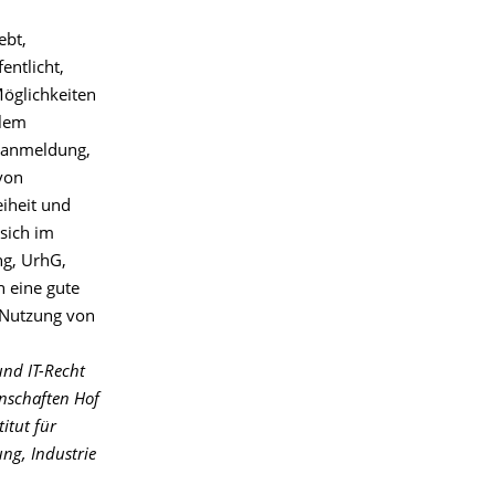
ebt,
entlicht,
Möglichkeiten
llem
ntanmeldung,
von
iheit und
sich im
g, UrhG,
 eine gute
 Nutzung von
und IT-Recht
enschaften Hof
itut für
ng, Industrie