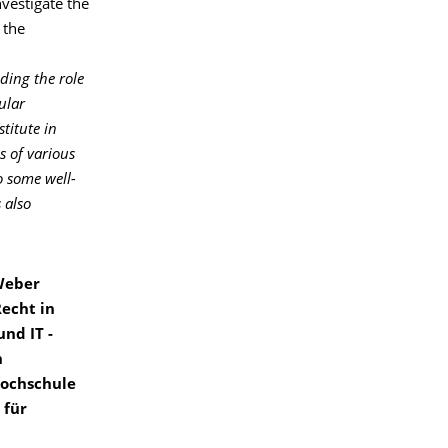
vestigate the
 the
ding the role
ular
titute in
s of various
o some well-
 also
Weber
Recht in
nd IT -
n
Hochschule
 für