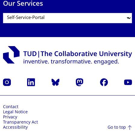
Our Services
Instagram
LinkedIn
Bluesky
Mastodon
Facebook
YouT
Contact
Legal Notice
Privacy
Transparency Act
Go to top
Accessibility