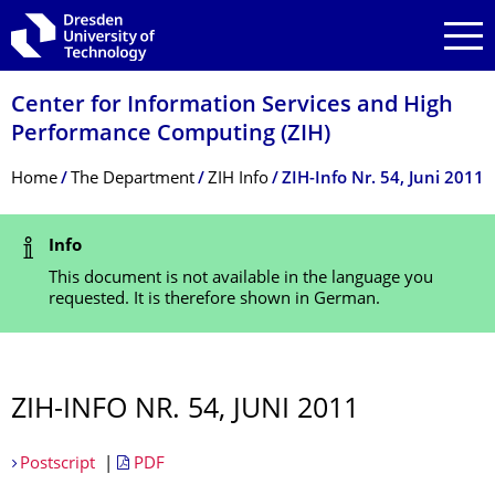
Skip to main navigation
Skip to search
Skip to content
Center for Information Services and High
Performance Computing (ZIH)
Breadcrumb Menu
Home
The Department
ZIH Info
ZIH-Info Nr. 54, Juni 2011
Status Message
Info
This document is not available in the language you
requested. It is therefore shown in German.
ZIH-INFO NR. 54, JUNI 2011
Postscript
|
PDF