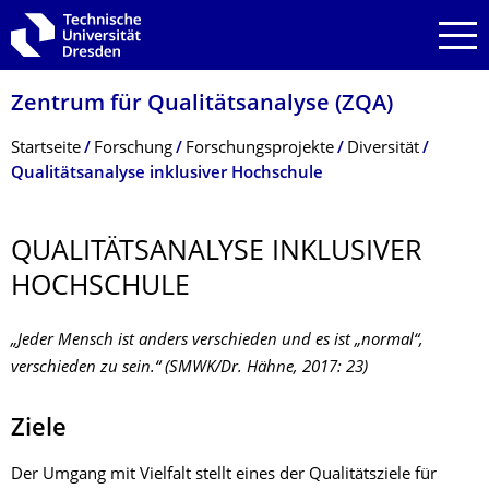
Zur Hauptnavigation springen
Zur Suche springen
Zum Inhalt springen
Zentrum für Qualitätsanalyse (ZQA)
Breadcrumb-Menü
Startseite
Forschung
Forschungsprojekte
Diversität
Qualitätsanalyse inklusiver Hochschule
QUALITÄTSANALY­SE INKLUSIVER
HOCHSCHULE
„Jeder Mensch ist anders verschieden und es ist „normal“,
verschieden zu sein.“ (SMWK/Dr. Hähne, 2017: 23)
Ziele
Der Umgang mit Vielfalt stellt eines der Qualitätsziele für