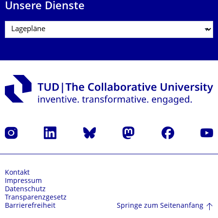
Unsere Dienste
Instagram
LinkedIn
Bluesky
Mastodon
Facebook
Yout
Kontakt
Impressum
Datenschutz
Transparenzgesetz
Springe zum Seitenanfang
Barrierefreiheit