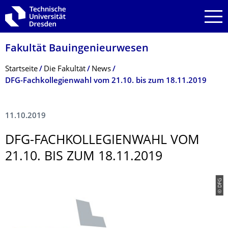
Zur Hauptnavigation springen
Zur Suche springen
Zum Inhalt springen
Fakultät Bauingenieurwesen
Breadcrumb-Menü
Startseite
Die Fakultät
News
­DFG-Fachkollegienwahl vom 21.10. bis zum 18.11.2019
11.10.2019
­DFG-FACHKOLLEGIEN­WAHL VOM
21.10. BIS ZUM 18.11.2019
© DFG