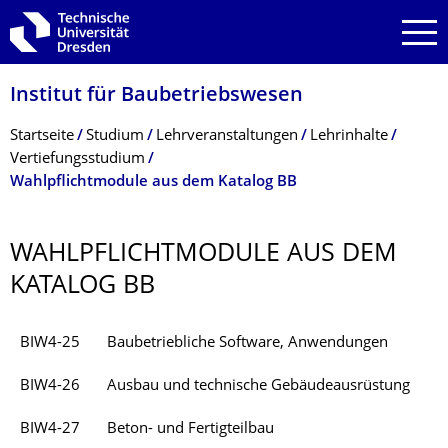
Zur Hauptnavigation springen
Zur Suche springen
Zum Inhalt springen
Institut für Baubetriebswesen
Breadcrumb-Menü
Startseite
Studium
Lehrveranstaltungen
Lehrinhalte
Vertiefungsstudium
Wahlpflichtmodule aus dem Katalog BB
WAHLPFLICHTMO­DULE AUS DEM
KATALOG BB
BIW4-25
Baubetriebliche Software, Anwendungen
BIW4-26
Ausbau und technische Gebäudeausrüstung
BIW4-27
Beton- und Fertigteilbau