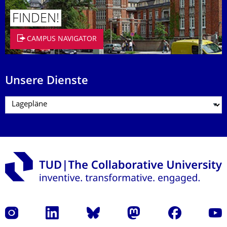
FINDEN!
CAMPUS NAVIGATOR
Unsere Dienste
Instagram
LinkedIn
Bluesky
Mastodon
Facebook
Yout