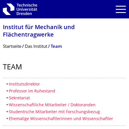
Zur Hauptnavigation springen
Zur Suche springen
Zum Inhalt springen
Institut für Mechanik und
Flächentragwerke
Breadcrumb-Menü
Startseite
Das Institut
Team
TEAM
Inhaltsverzeichnis
Institutsdirektor
Professor im Ruhestand
Sekretariat
Wissenschaftliche Mitarbeiter / Doktoranden
Studentische Mitarbeiter mit Forschungsbezug
Ehemalige Wissenschaftlerinnen und Wissenschaftler