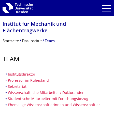
Zur Hauptnavigation springen
Zur Suche springen
Zum Inhalt springen
Institut für Mechanik und
Flächentragwerke
Breadcrumb-Menü
Startseite
Das Institut
Team
TEAM
Inhaltsverzeichnis
Institutsdirektor
Professor im Ruhestand
Sekretariat
Wissenschaftliche Mitarbeiter / Doktoranden
Studentische Mitarbeiter mit Forschungsbezug
Ehemalige Wissenschaftlerinnen und Wissenschaftler