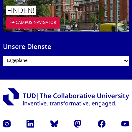
FINDEN!
CAMPUS NAVIGATOR
Unsere Dienste
Instagram
LinkedIn
Bluesky
Mastodon
Facebook
Yout