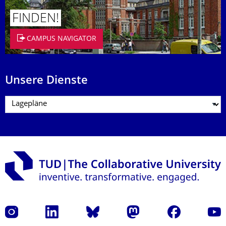
FINDEN!
CAMPUS NAVIGATOR
Unsere Dienste
Instagram
LinkedIn
Bluesky
Mastodon
Facebook
Yout