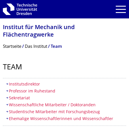
Zur Hauptnavigation springen
Zur Suche springen
Zum Inhalt springen
Institut für Mechanik und
Flächentragwerke
Breadcrumb-Menü
Startseite
Das Institut
Team
TEAM
Inhaltsverzeichnis
Institutsdirektor
Professor im Ruhestand
Sekretariat
Wissenschaftliche Mitarbeiter / Doktoranden
Studentische Mitarbeiter mit Forschungsbezug
Ehemalige Wissenschaftlerinnen und Wissenschaftler