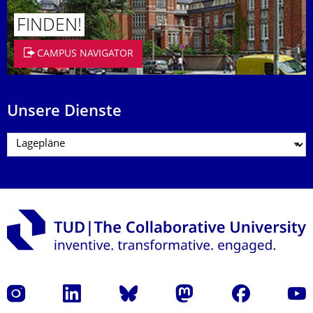
FINDEN!
CAMPUS NAVIGATOR
Unsere Dienste
Instagram
LinkedIn
Bluesky
Mastodon
Facebook
Yout