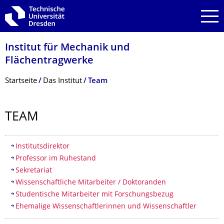
Zur Hauptnavigation springen
Zur Suche springen
Zum Inhalt springen
Institut für Mechanik und
Flächentragwerke
Breadcrumb-Menü
Startseite
Das Institut
Team
TEAM
Inhaltsverzeichnis
Institutsdirektor
Professor im Ruhestand
Sekretariat
Wissenschaftliche Mitarbeiter / Doktoranden
Studentische Mitarbeiter mit Forschungsbezug
Ehemalige Wissenschaftlerinnen und Wissenschaftler