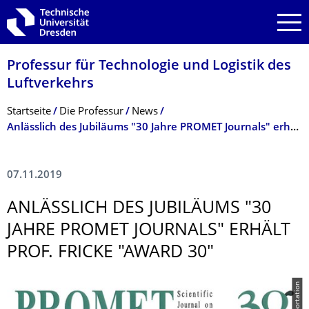
Zur Hauptnavigation springen
Zur Suche springen
Zum Inhalt springen
Professur für Technologie und Logistik des
Luftverkehrs
Breadcrumb-Menü
Startseite
Die Professur
News
Anlässlich des Jubiläums "30 Jahre PROMET Journals" erhält Prof. Fricke "AWARD 30"
07.11.2019
ANLÄSSLICH DES JUBILÄUMS "30
JAHRE PROMET JOURNALS" ERHÄLT
PROF. FRICKE "AWARD 30"