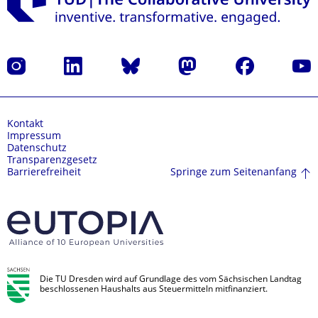
Instagram
LinkedIn
Bluesky
Mastodon
Facebook
Yout
Kontakt
Impressum
Datenschutz
Transparenzgesetz
Springe zum Seitenanfang
Barrierefreiheit
Die TU Dresden wird auf Grundlage des vom Sächsischen Landtag
beschlossenen Haushalts aus Steuermitteln mitfinanziert.