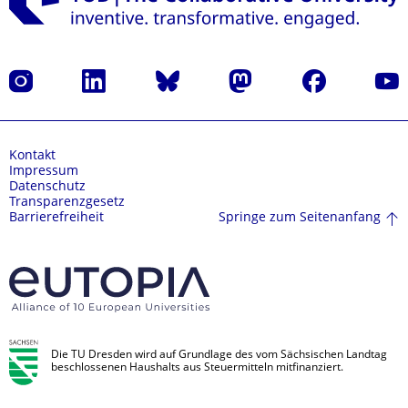
Instagram
LinkedIn
Bluesky
Mastodon
Facebook
Yout
Kontakt
Impressum
Datenschutz
Transparenzgesetz
Springe zum Seitenanfang
Barrierefreiheit
Die TU Dresden wird auf Grundlage des vom Sächsischen Landtag
beschlossenen Haushalts aus Steuermitteln mitfinanziert.