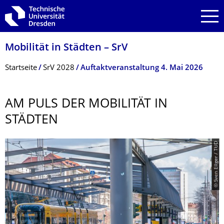
Zur Hauptnavigation springen
Zur Suche springen
Zum Inhalt springen
Mobilität in Städten – SrV
Breadcrumb-Menü
Startseite
SrV 2028
Auftaktveranstaltung 4. Mai 2026
AM PULS DER MOBILITÄT IN
STÄDTEN
© Sven Ellger / TUD