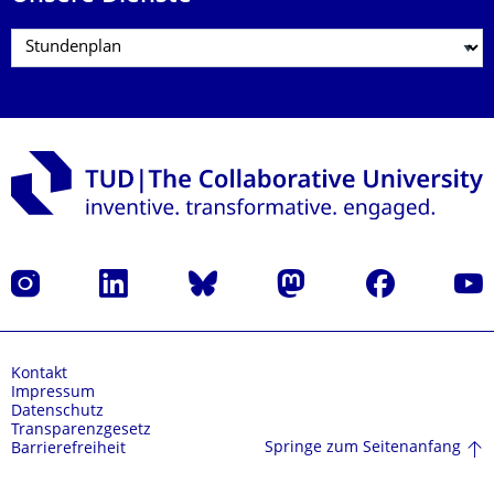
Instagram
LinkedIn
Bluesky
Mastodon
Facebook
Yout
Kontakt
Impressum
Datenschutz
Transparenzgesetz
Springe zum Seitenanfang
Barrierefreiheit