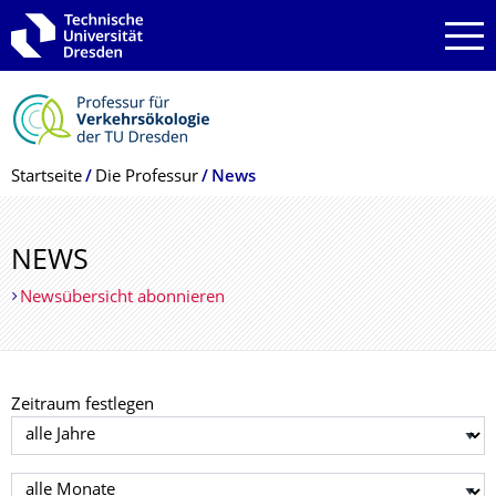
Zur Hauptnavigation springen
Zur Suche springen
Zum Inhalt springen
Breadcrumb-Menü
Startseite
Die Professur
News
NEWS
Newsübersicht abonnieren
Zeitraum festlegen
Jahr auswählen
Monat auswählen