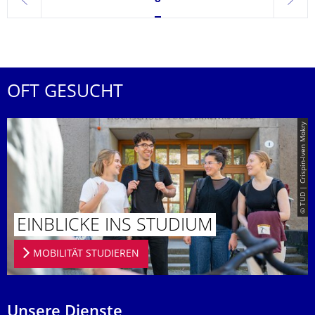
zurück
weite
OFT GESUCHT
© TUD | Crispin-Iven Mokry
EINBLICKE INS STUDIUM
MOBILITÄT STUDIEREN
Unsere Dienste