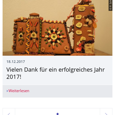
© P. Scharfe
18.12.2017
Vielen Dank für ein erfolgreiches Jahr
2017!
Weiterlesen
Vielen Dank für ein erfolgreiches Jahr 2017!
Seite 8, aktuell ausgewählt
8