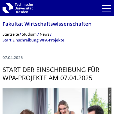
Zur Hauptnavigation springen
Zur Suche springen
Zum Inhalt springen
Fakultät Wirtschaftswissen­schaften
Breadcrumb-Menü
Startseite
Studium
News
Start Einschreibung WPA-Projekte
07.04.2025
START DER EINSCHREIBUNG FÜR
WPA-PROJEKTE AM 07.04.2025
© Crispin-Iven Mokry