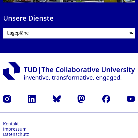
Unsere Dienste
Instagram
LinkedIn
Bluesky
Mastodon
Facebook
Yout
Kontakt
Impressum
Datenschutz