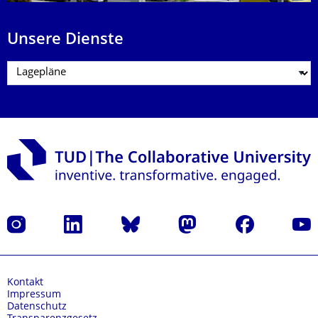
Unsere Dienste
Instagram
LinkedIn
Bluesky
Mastodon
Facebook
Yout
Kontakt
Impressum
Datenschutz