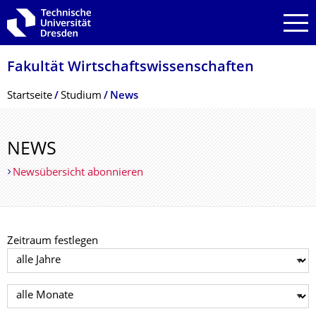
Zur Hauptnavigation springen
Zur Suche springen
Zum Inhalt springen
Fakultät Wirtschaftswissen­schaften
Breadcrumb-Menü
Startseite
Studium
News
NEWS
Newsübersicht abonnieren
Zeitraum festlegen
Jahr auswählen
Monat auswählen