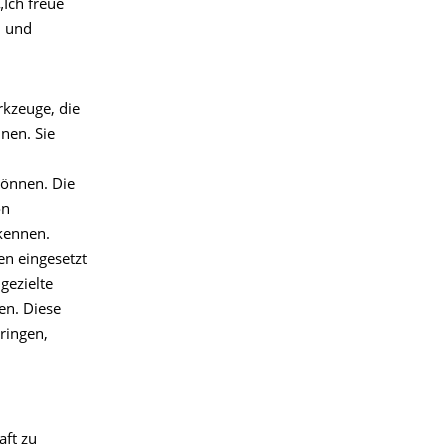
„Ich freue
n und
kzeuge, die
nen. Sie
können. Die
on
kennen.
en eingesetzt
gezielte
n. Diese
ringen,
ft zu