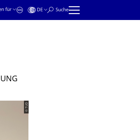
en für
DE
Suche
OUNG
© TUD