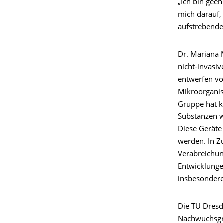
„Ich bin geeh
mich darauf,
aufstrebende
Dr. Mariana 
nicht-invasi
entwerfen von
Mikroorganis
Gruppe hat k
Substanzen w
Diese Geräte 
werden. In Z
Verabreichu
Entwicklunge
insbesondere
Die TU Dresd
Nachwuchsgru