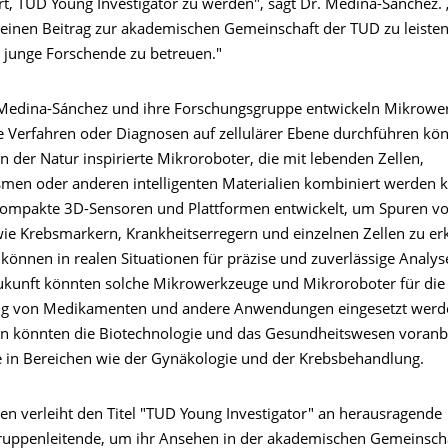
rt, TUD Young Investigator zu werden", sagt Dr. Medina-Sánchez. 
 einen Beitrag zur akademischen Gemeinschaft der TUD zu leiste
 junge Forschende zu betreuen."
Medina-Sánchez und ihre Forschungsgruppe entwickeln Mikrower
ve Verfahren oder Diagnosen auf zellulärer Ebene durchführen kön
 der Natur inspirierte Mikroroboter, die mit lebenden Zellen,
men oder anderen intelligenten Materialien kombiniert werden 
ompakte 3D-Sensoren und Plattformen entwickelt, um Spuren v
ie Krebsmarkern, Krankheitserregern und einzelnen Zellen zu er
können in realen Situationen für präzise und zuverlässige Analys
ukunft könnten solche Mikrowerkzeuge und Mikroroboter für die 
ng von Medikamenten und andere Anwendungen eingesetzt werde
n könnten die Biotechnologie und das Gesundheitswesen voranb
 in Bereichen wie der Gynäkologie und der Krebsbehandlung.
en verleiht den Titel "TUD Young Investigator" an herausragende
ppenleitende, um ihr Ansehen in der akademischen Gemeinscha