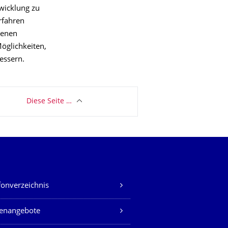
wicklung zu
rfahren
genen
öglichkeiten,
essern.
Diese Seite …
fonverzeichnis
lenangebote