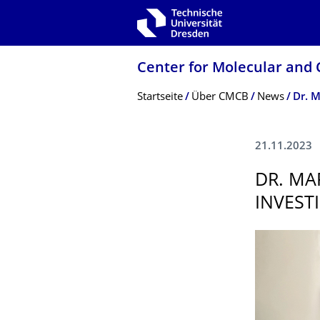
Zur Hauptnavigation springen
Zur Suche springen
Zum Inhalt springen
Center for Molecular and 
Breadcrumb-Menü
Startseite
Über CMCB
News
21.11.2023
DR. MA
INVEST