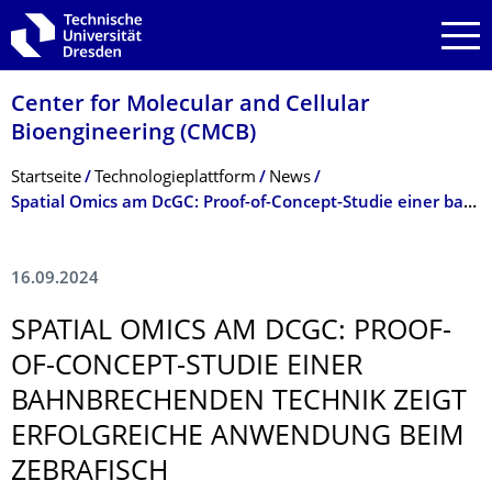
Zur Hauptnavigation springen
Zur Suche springen
Zum Inhalt springen
Center for Molecular and Cellular
Bioengineering (CMCB)
Breadcrumb-Menü
Startseite
Technologie­plattform
News
Spatial Omics am DcGC: Proof-of-Concept-Studie einer bahnbrechenden Technik zeigt erfolgreiche Anwendung beim Zebrafisch
16.09.2024
SPATIAL OMICS AM DCGC: PROOF-
OF-CONCEPT-STUDIE EINER
BAHNBRECHENDEN TECHNIK ZEIGT
ERFOLGREICHE ANWENDUNG BEIM
ZEBRAFISCH