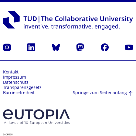
Instagram
LinkedIn
Bluesky
Mastodon
Facebook
Yout
Kontakt
Impressum
Datenschutz
Transparenzgesetz
Springe zum Seitenanfang
Barrierefreiheit