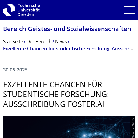
Zur Hauptnavigation springen
Zur Suche springen
Zum Inhalt springen
Bereich Geistes- und Sozialwissenschaf­ten
Breadcrumb-Menü
Startseite
Der Bereich
News
Exzellente Chancen für studentische Forschung: Ausschreibung FOSTER.AI
30.05.2025
EXZELLENTE CHANCEN FÜR
STUDENTISCHE FORSCHUNG:
AUSSCHREIBUNG FOSTER.AI