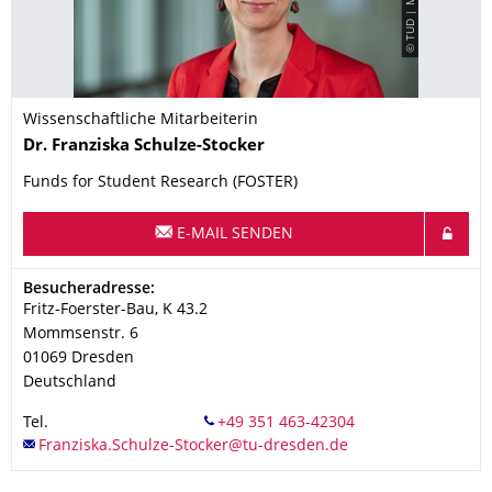
Wissenschaftliche Mitarbeiterin
Name
Dr.
Franziska
Schulze-Stocker
Funds for Student Research (FOSTER)
E-MAIL SENDEN
Adresse
Besucheradresse:
Fritz-Foerster-Bau, K 43.2
Mommsenstr. 6
01069
Dresden
Deutschland
Tel.