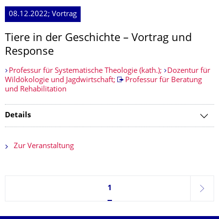
08.12.2022; Vortrag
Tiere in der Geschichte – Vortrag und
Response
Professur für Systematische Theologie (kath.);
Dozentur für
Wildökologie und Jagdwirtschaft;
Professur für Beratung
und Rehabilitation
Details
Zur Veranstaltung
Seite 1, aktuell ausgewählt
1
weite