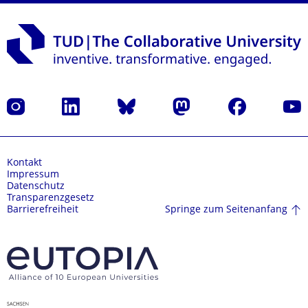
Instagram
LinkedIn
Bluesky
Mastodon
Facebook
Yout
Kontakt
Impressum
Datenschutz
Transparenzgesetz
Springe zum Seitenanfang
Barrierefreiheit