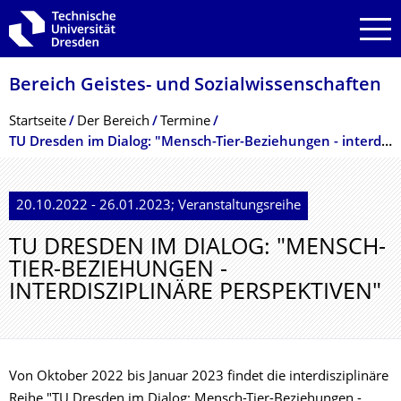
Zur Hauptnavigation springen
Zur Suche springen
Zum Inhalt springen
Bereich Geistes- und Sozialwissenschaf­ten
Breadcrumb-Menü
Startseite
Der Bereich
Termine
TU Dresden im Dialog: "Mensch-Tier-Beziehungen - interdisziplinäre Perspektiven"
20.10.2022 - 26.01.2023; Veranstaltungsreihe
TU DRESDEN IM DIALOG: "MENSCH-
TIER-BEZIEHUNGEN -
INTERDISZIPLINÄRE PERSPEKTIVEN"
Von Oktober 2022 bis Januar 2023 findet die interdisziplinäre
Reihe "TU Dresden im Dialog: Mensch-Tier-Beziehungen -