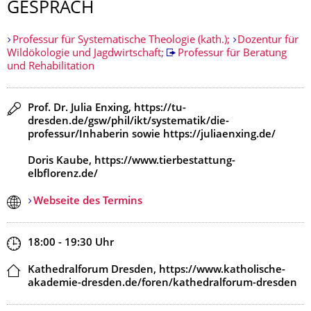
GESPRÄCH
Professur für Systematische Theologie (kath.);
Dozentur für
Wildökologie und Jagdwirtschaft;
Professur für Beratung
und Rehabilitation
Redner
Prof. Dr. Julia Enxing, https://tu-
dresden.de/gsw/phil/ikt/systematik/die-
professur/Inhaberin sowie https://juliaenxing.de/
Doris Kaube, https://www.tierbestattung-
elbflorenz.de/
Webseite des Termins
Zeit
18:00 - 19:30
Uhr
Ort
Kathedralforum Dresden, https://www.katholische-
akademie-dresden.de/foren/kathedralforum-dresden