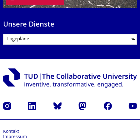
Unsere Dienste
Instagram
LinkedIn
Bluesky
Mastodon
Facebook
Yout
Kontakt
Impressum