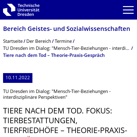
Zur Hauptnavigation springen
Zur Suche springen
Zum Inhalt springen
Bereich Geistes- und Sozialwissenschaf­ten
Breadcrumb-Menü
Startseite
Der Bereich
Termine
TU Dresden im Dialog: "Mensch-Tier-Beziehungen - interdisziplinäre Perspektiven"
Tiere nach dem Tod – Theorie-Praxis-Gespräch
10.11.2022
TU Dresden im Dialog: "Mensch-Tier-Beziehungen -
interdisziplinäre Perspektiven"
TIERE NACH DEM TOD. FOKUS:
TIERBESTATTUN­GEN,
TIERFRIEDHÖFE – THEORIE-PRAXIS-