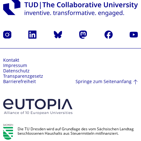
Instagram
LinkedIn
Bluesky
Mastodon
Facebook
Yout
Kontakt
Impressum
Datenschutz
Transparenzgesetz
Springe zum Seitenanfang
Barrierefreiheit
Die TU Dresden wird auf Grundlage des vom Sächsischen Landtag
beschlossenen Haushalts aus Steuermitteln mitfinanziert.