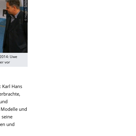
© Hagen Schönrich
 2014: Uwe
er vor
: Karl Hans
erbrachte,
 und
e Modelle und
 seine
ben und