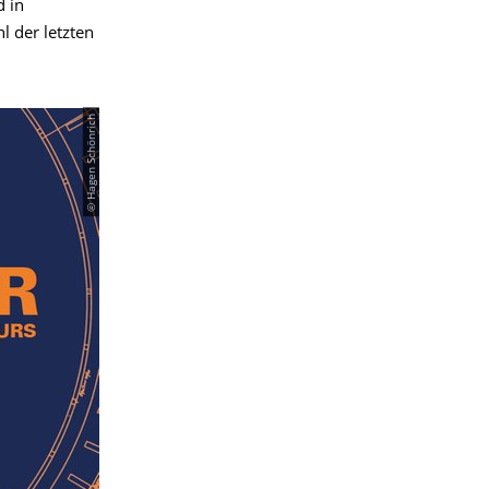
d in
l der letzten
© Hagen Schönrich