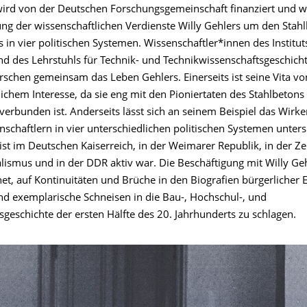
wird von der Deutschen Forschungsgemeinschaft finanziert und w
ung der wissenschaftlichen Verdienste Willy Gehlers um den Stah
 in vier politischen Systemen. Wissenschaftler*innen des Institut
d des Lehrstuhls für Technik- und Technikwissenschaftsgeschich
rschen gemeinsam das Leben Gehlers. Einerseits ist seine Vita vo
ichem Interesse, da sie eng mit den Pioniertaten des Stahlbetons 
verbunden ist. Anderseits lässt sich an seinem Beispiel das Wirk
nschaftlern in vier unterschiedlichen politischen Systemen unter
st im Deutschen Kaiserreich, in der Weimarer Republik, in der Ze
lismus und in der DDR aktiv war. Die Beschäftigung mit Willy Geh
et, auf Kontinuitäten und Brüche in den Biografien bürgerlicher E
nd exemplarische Schneisen in die Bau-, Hochschul-, und
geschichte der ersten Hälfte des 20. Jahrhunderts zu schlagen.