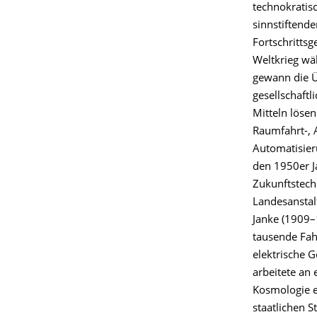
technokrati
sinnstiftend
Fortschritts
Weltkrieg wäh
gewann die 
gesellschaft
Mitteln löse
Raumfahrt-,
Automatisieru
den 1950er J
Zukunftstechn
Landesanstal
Janke (1909–1
tausende Fah
elektrische 
arbeitete an 
Kosmologie e
staatlichen St