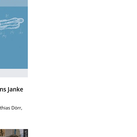
ans Janke
hias Dörr,