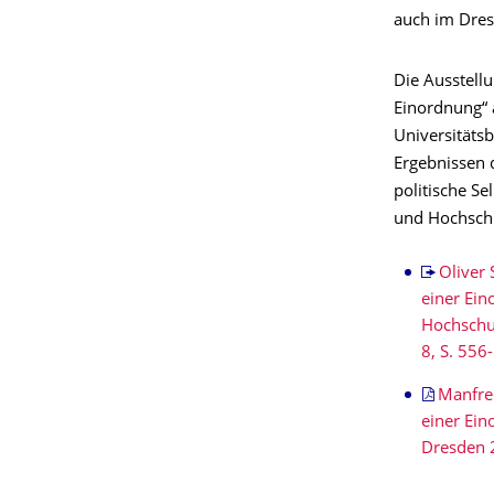
auch im Dres
Die Ausstell
Einordnung“ 
Universitätsb
Ergebnissen 
politische S
und Hochschu
Oliver
einer Ei
Hochschul
8, S. 556
Manfre
einer Ei
Dresden 