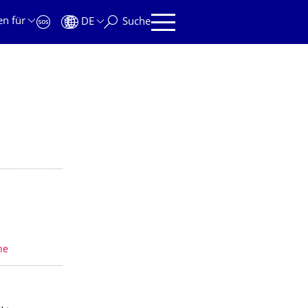
en für
DE
Suche
ne