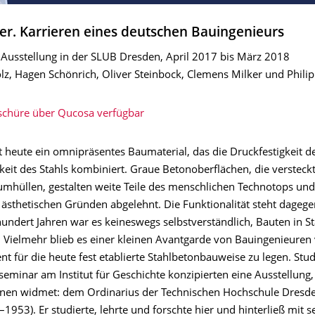
ler. Karrieren eines deutschen Bauingenieurs
 Ausstellung in der SLUB Dresden, April 2017 bis März 2018
z, Hagen Schönrich, Oliver Steinbock, Clemens Milker und Philip
schüre über Qucosa verfügbar
t heute ein omnipräsentes Baumaterial, das die Druckfestigkeit d
keit des Stahls kombiniert. Graue Betonoberflächen, die versteck
umhüllen, gestalten weite Teile des menschlichen Technotops un
s ästhetischen Gründen abgelehnt. Die Funktionalität steht dageg
hundert Jahren war es keineswegs selbstverständlich, Bauten in S
. Vielmehr blieb es einer kleinen Avantgarde von Bauingenieuren
t für die heute fest etablierte Stahlbetonbauweise zu legen. Stu
eminar am Institut für Geschichte konzipierten eine Ausstellung, 
nen widmet: dem Ordinarius der Technischen Hochschule Dresde
1953). Er studierte, lehrte und forschte hier und hinterließ mit 