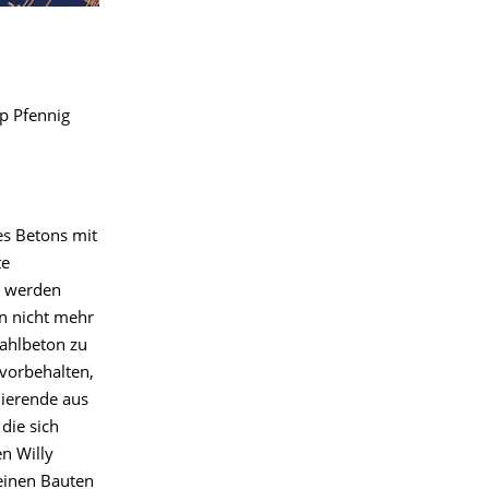
p Pfennig
es Betons mit
te
d werden
en nicht mehr
tahlbeton zu
 vorbehalten,
dierende aus
die sich
n Willy
seinen Bauten