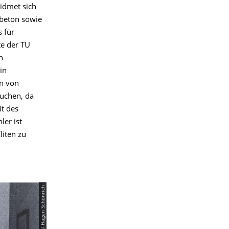
idmet sich
lbeton sowie
s für
te der TU
n
in
en von
suchen, da
it des
ler ist
liten zu
© Hagen Schönrich