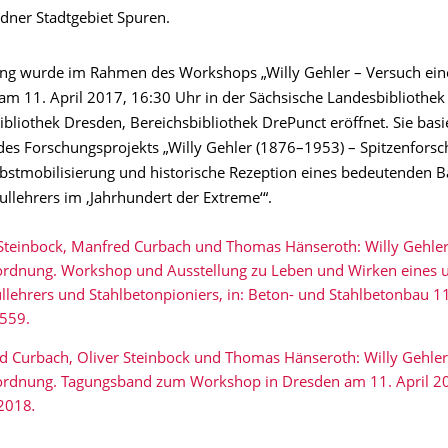
dner Stadtgebiet Spuren.
ung wurde im Rahmen des Workshops „Willy Gehler – Versuch ein
am 11. April 2017, 16:30 Uhr in der Sächsische Landesbibliothek 
ibliothek Dresden, Bereichsbibliothek DrePunct eröffnet. Sie basi
des Forschungsprojekts „Willy Gehler (1876–1953) – Spitzenforsc
elbstmobilisierung und historische Rezeption eines bedeutenden 
llehrers im ‚Jahrhundert der Extreme‘“.
 Steinbock, Manfred Curbach und Thomas Hänseroth: Willy Gehler
nordnung. Workshop und Ausstellung zu Leben und Wirken eines 
lehrers und Stahlbetonpioniers, in: Beton- und Stahlbetonbau 11
-559.
d Curbach, Oliver Steinbock und Thomas Hänseroth: Willy Gehler
nordnung. Tagungsband zum Workshop in Dresden am 11. April 2
2018
.