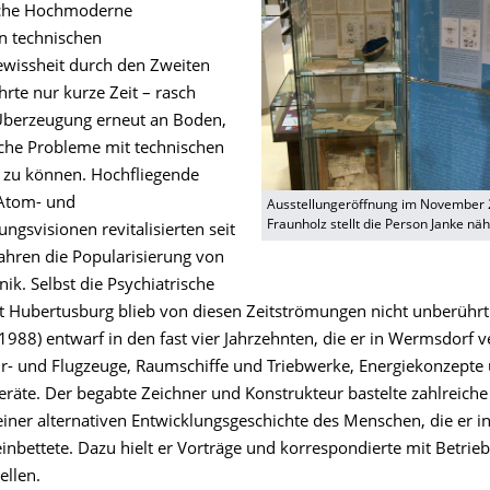
sche Hochmoderne
en technischen
gewissheit durch den Zweiten
rte nur kurze Zeit – rasch
Überzeugung erneut an Boden,
liche Probleme mit technischen
n zu können. Hochfliegende
 Atom- und
Ausstellungeröffnung im November
Fraunholz stellt die Person Janke näh
ngsvisionen revitalisierten seit
ahren die Popularisierung von
ik. Selbst die Psychiatrische
t Hubertusburg blieb von diesen Zeitströmungen nicht unberührt
988) entwarf in den fast vier Jahrzehnten, die er in Wermsdorf v
r- und Flugzeuge, Raumschiffe und Triebwerke, Energiekonzepte
Geräte. Der begabte Zeichner und Konstrukteur bastelte zahlreich
einer alternativen Entwicklungsgeschichte des Menschen, die er in
inbettete. Dazu hielt er Vorträge und korrespondierte mit Betrie
ellen.