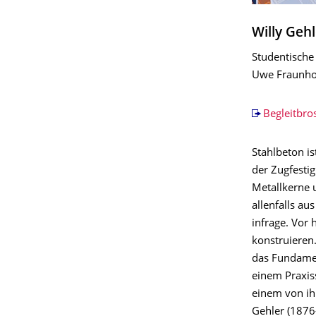
Willy Geh
Studentische
Uwe Fraunhol
Begleitbro
Stahlbeton is
der Zugfestig
Metallkerne 
allenfalls au
infrage. Vor 
konstruieren
das Fundamen
einem Praxiss
einem von ih
Gehler (1876–