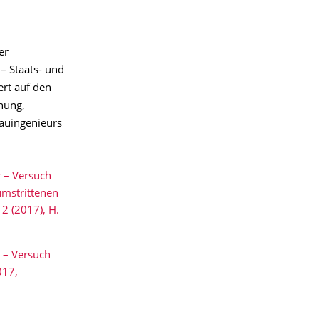
er
– Staats- und
ert auf den
hung,
Bauingenieurs
 – Versuch
umstrittenen
2 (2017), H.
 – Versuch
017,