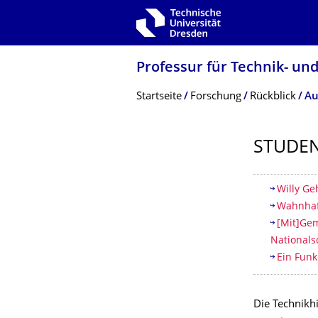
Zur Hauptnavigation springen
Zur Suche springen
Zum Inhalt springen
Professur für Technik- und
Breadcrumb-Menü
Startseite
Forschung
Rückblick
Au
STUDEN
Inhaltsv
Willy Ge
Wahnhaft
[Mit]Ge
Nationals
Ein Funk
Die Technikh