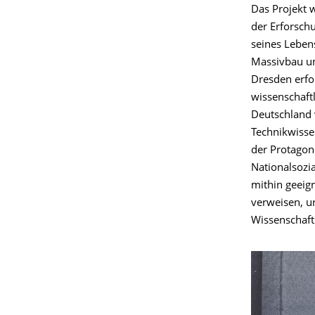
Das Projekt 
der Erforsch
seines Lebens
Massivbau un
Dresden erfo
wissenschaftl
Deutschland 
Technikwisse
der Protagoni
Nationalsozia
mithin geeign
verweisen, u
Wissenschafts