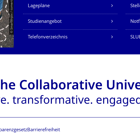
Unsere Dienste
© Smarterpix / tomert
Lagepläne
Stel
Studienangebot
Not
Telefonverzeichnis
SLUB
parenzgesetz
Barrierefreiheit