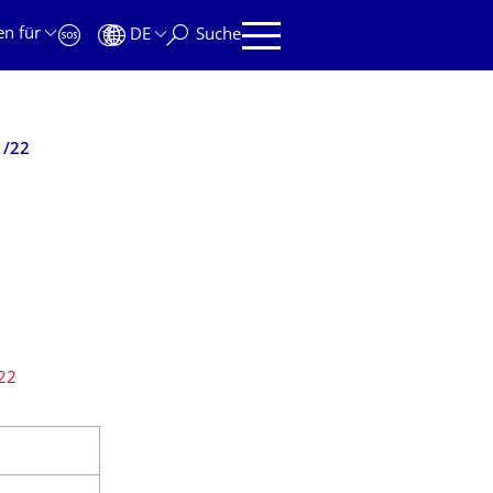
en für
DE
Suche
1/22
/22