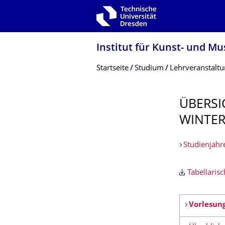
Zur Hauptnavigation springen
Zur Suche springen
Zum Inhalt springen
Institut für Kunst- und M
Breadcrumb-Menü
Startseite
Studium
Lehrveranstalt
ÜBERSI
WINTER
Studienjahr
Tabellaris
Vorlesun