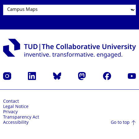
Instagram
LinkedIn
Bluesky
Mastodon
Facebook
YouT
Contact
Legal Notice
Privacy
Transparency Act
Go to top
Accessibility