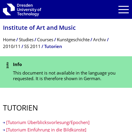
Skip to main navigation
Skip to search
Skip to content
Institute of Art and Music
Breadcrumb Menu
Home
Studies
Courses
Kunstgeschichte
Archiv
2010/11
SS 2011
Tutorien
Status Message
Info
This document is not available in the language you
requested. It is therefore shown in German.
TUTORIEN
[Tutorium Überblicksvorlesung/Epochen]
[Tutorium Einführung in die Bildkünste]