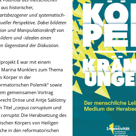
ve Potential des menschlichen
 aus historischer,
rtsbezogener und systematisch-
ueller Perspektive. Dabei bildeten
ion und Manipulationskraft von
ildern und -idealen einen
en Gegenstand der Diskussion.
lprojekt E war mit einem
g Marina Münklers zum Thema
s Körper in der
ormatorischen Polemik“ sowie
nem gemeinsamen Vortrag
recht Dröse und Antje Sablotny
 Titel „
corpus corruptum
und
a corrupta
: Die Herabsetzung des
ischen Körpers von Heiligen
che in den reformatorischen