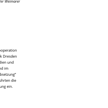
der Weimarer
ooperation
ek Dresden
dien und
nd im
bsetzung“
ührten die
ung ein.