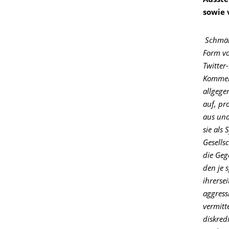
Ausste
sowie
Schmäh
Form vo
Twitter
Komment
allgege
auf, pr
aus und
sie als
Gesells
die Geg
den je 
ihrerse
aggress
vermitt
diskred