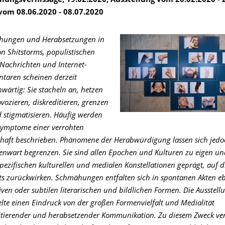
llungsvernissage, 19.02.2020, Ausstellung vom 20.02.2020 - 
 vom
08.06.2020 - 08.07.2020
ungen und Herabsetzungen in
n Shitstorms, populistischen
-Nachrichten und Internet-
aren scheinen derzeit
nwärtig: Sie stacheln an, hetzen
ovozieren, diskreditieren, grenzen
 stigmatisieren. Häufig werden
 Symptome einer verrohten
chaft beschrieben. Phänomene der Herabwürdigung lassen sich jedo
enwart begrenzen. Sie sind allen Epochen und Kulturen zu eigen u
spezifischen kulturellen und medialen Konstellationen geprägt, auf di
its zurückwirken. Schmähungen entfalten sich in spontanen Akten eb
iven oder subtilen literarischen und bildlichen Formen. Die Ausstel
elte einen Eindruck von der großen Formenvielfalt und Medialität
itierender und herabsetzender Kommunikation. Zu diesem Zweck ve