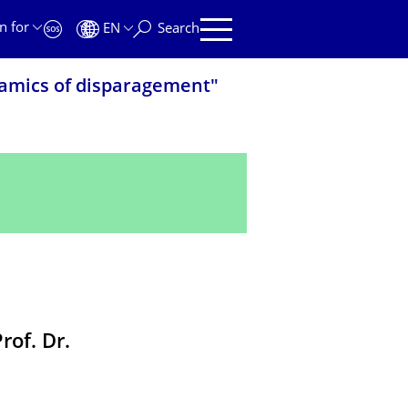
n for
EN
Search
namics of disparagement"
of. Dr.