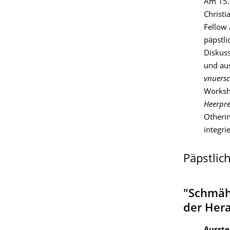
Am 15.0
Christi
Fellow 
päpstli
Diskus
und au
vnuersc
Worksh
Heerpre
Otherin
integri
Päpstlic
"Schmäh
der Her