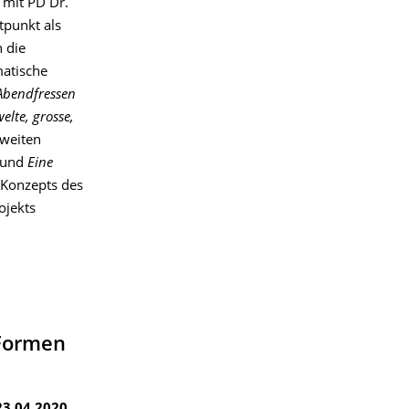
 mit PD Dr.
tpunkt als
 die
matische
 Abendfressen
elte, grosse,
zweiten
und
Eine
 Konzepts des
ojekts
 Formen