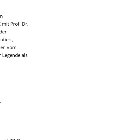
am
mit Prof. Dr.
der
utiert,
hlen vom
r Legende als
-