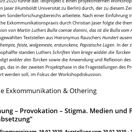
9.2020 führte das Teilprojekt E einen projektinternen Workshop
an Jaser (Humboldt Universität zu Berlin) durch, der zu diesem Zei
am Sonderforschungsbereichs arbeitete. Nach einer Einführung in
che Exkommunikationspraxis durch Christian Jaser folgte die the
sion von
Martin Luthers Bulla coenae domini, das ist die Bulla vom
sgewählten Textstellen aus Hieronymus Rauschers
Hundert auserw
hempte, feiste, wolgemeste, erstunckene, Papistische Lügen
. In der 
ophälfte standen Luthers
Schriften Vom kriege widder die Türcken
digt widder den Türcken
sowie die Anwendung und Reflexion des
gs, das in der zweiten Projektphase in die Fragestellungen des Pr
ert werden soll, im Fokus der Workshopdiskussion.
he Exkommunikation & Othering
ung – Provokation – Stigma. Medien und
absetzung“