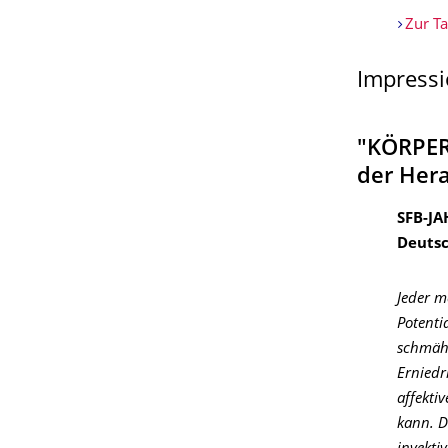
Zur Ta
Impressi
"KÖRPER
der Her
SFB-J
Deuts
Jeder m
Potenti
schmäh
Erniedr
affekti
kann. D