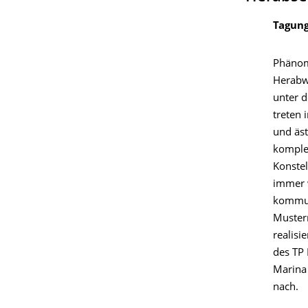
Tagung
Phänom
Herabw
unter d
treten 
und äst
komplex
Konstel
immer 
kommun
Mustern
realisi
des TP 
Marina 
nach.