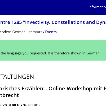
Informatio
ntre 1285 "Invectivity. Constellations and Dy
 Modern German Literature
Events
n the language you requested. It is therefore shown in German.
STALTUNGEN
risches Erzählen". Online-Workshop mit Pr
itbrecht
2020, 9.00 bis 16.00 Uhr