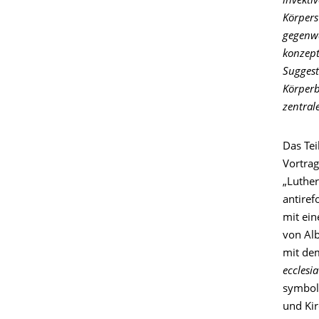
invekti
Körpers
gegenwa
konzept
Suggest
Körperb
zentral
Das Tei
Vortra
„Luther
antiref
mit ei
von Alb
mit dem
ecclesi
symbol
und Kir