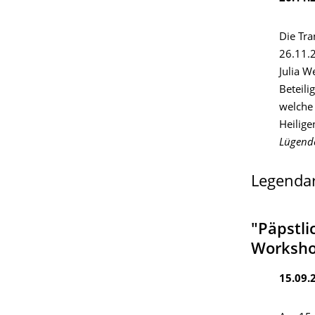
Die Tr
26.11.2
Julia W
Beteili
welche 
Heilige
Lügend
Legendar
"Päpstli
Workshop
15.09.