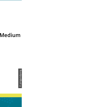
s Medium
© pingundpong