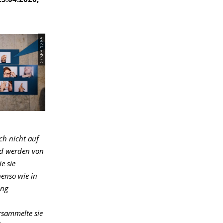
23.04.2020,
© SFB 1285
ch nicht auf
nd werden von
e sie
enso wie in
lung
rsammelte sie