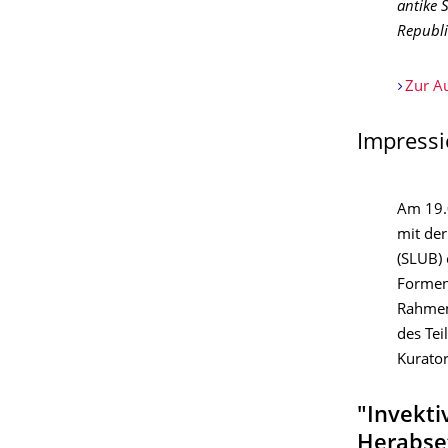
antike 
Republi
Zur Au
Impressi
Am 19.0
mit der
(SLUB)
Formen
Rahmen
des Tei
Kurator
"Invekt
Herabse