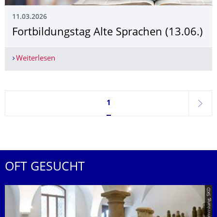
11.03.2026
Fortbildungstag Alte Sprachen (13.06.)
Weiterlesen
Fortbildungstag Alte Sprachen (13.06.)
Seite 1, aktuell ausgewählt
1
weite
OFT GESUCHT