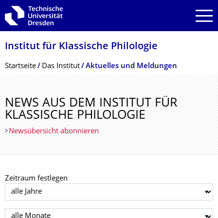
Zur Hauptnavigation springen
Zur Suche springen
Zum Inhalt springen
Institut für Klassische Philologie
Breadcrumb-Menü
Startseite
Das Institut
Aktuelles und Meldungen
NEWS AUS DEM INSTITUT FÜR
KLASSISCHE PHILOLOGIE
Newsübersicht abonnieren
Zeitraum festlegen
Jahr auswählen
Monat auswählen