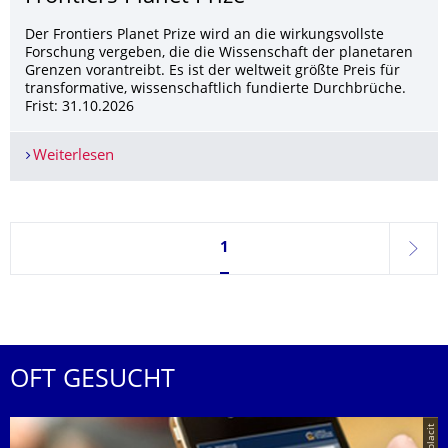
Der Frontiers Planet Prize wird an die wirkungsvollste
Forschung vergeben, die die Wissenschaft der planetaren
Grenzen vorantreibt. Es ist der weltweit größte Preis für
transformative, wissenschaftlich fundierte Durchbrüche.
Frist: 31.10.2026
Weiterlesen
Frontiers Planet Prize
Seite 1, aktuell ausgewählt
1
weite
OFT GESUCHT
© placit