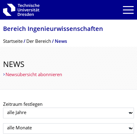
Zur Hauptnavigation springen
Zur Suche springen
Zum Inhalt springen
Bereich Ingenieur­wissen­schaften
Breadcrumb-Menü
Startseite
Der Bereich
News
NEWS
Newsübersicht abonnieren
Zeitraum festlegen
Jahr auswählen
Monat auswählen