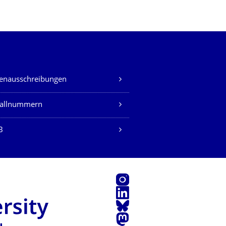
lenausschreibungen
fallnummern
B
Instagram
LinkedIn
Bluesky
Mastodon