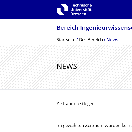
Zur Hauptnavigation springen
Zur Suche springen
Zum Inhalt springen
Bereich Ingenieur­wissen­
Breadcrumb-Menü
Startseite
Der Bereich
News
NEWS
Zeitraum festlegen
Im gewählten Zeitraum wurden keine 