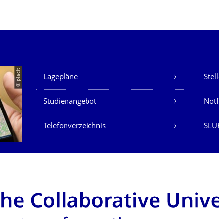
Unsere Dienste
© placit
Lagepläne
Stel
Studienangebot
Not
Telefonverzeichnis
SLU