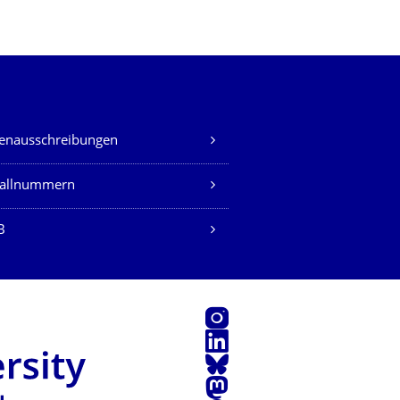
lenausschreibungen
fallnummern
B
Instagram
LinkedIn
Bluesky
Mastodon