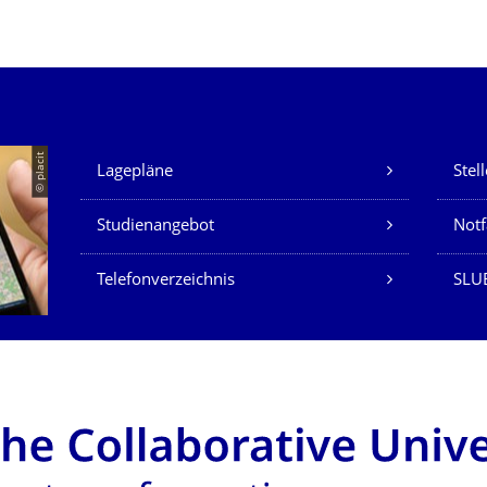
Unsere Dienste
© placit
Lagepläne
Stel
Studienangebot
Not
Telefonverzeichnis
SLU