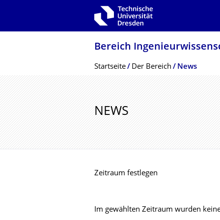
Zur Hauptnavigation springen
Zur Suche springen
Zum Inhalt springen
Bereich Ingenieur­wissen­
Breadcrumb-Menü
Startseite
Der Bereich
News
NEWS
Zeitraum festlegen
Im gewählten Zeitraum wurden keine 