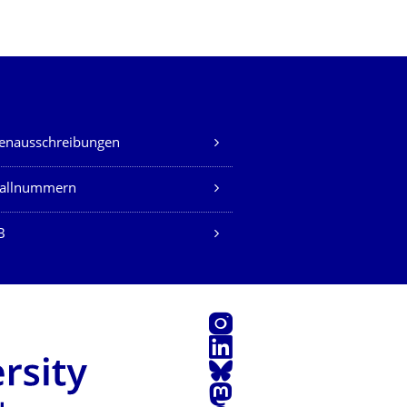
lenausschreibungen
fallnummern
B
Instagram
LinkedIn
Bluesky
Mastodon