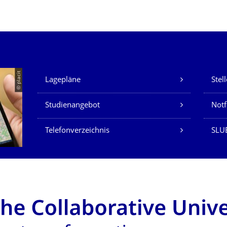
Unsere Dienste
© placit
Lagepläne
Stel
Studienangebot
Not
Telefonverzeichnis
SLU