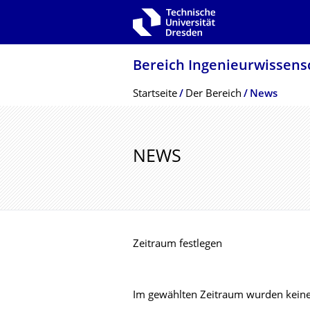
Zur Hauptnavigation springen
Zur Suche springen
Zum Inhalt springen
Bereich Ingenieur­wissen­
Breadcrumb-Menü
Startseite
Der Bereich
News
NEWS
Zeitraum festlegen
Im gewählten Zeitraum wurden keine 