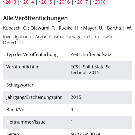
2013
|
2014
|
2015
|
2016
|
2017
|
2018
Alle Veröffentlichungen
Kubasch, C. ; Olawumi, T. ; Ruelke, H. ; Mayer, U. ; Bartha, J. W.
Investigation of Argon Plasma Damage on Ultra Low-κ
Dielectrics
Typ der Veröffentlichung
Zeitschriftenaufsatz
Veröffentlicht in
ECS J. Solid State Sci.
Technol. 2015
Schlagwörter
-
Jahrgang/Erscheinungsjahr
2015
Band/Vol.
4
Heftnummer/Issue
1
Seiten
N3023-N3028