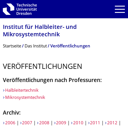
Zur Hauptnavigation springen
Zur Suche springen
Zum Inhalt springen
Institut für Halbleiter- und
Mikrosystemtechnik
Breadcrumb-Menü
Startseite
Das Institut
Veröffentlichungen
VERÖFFENTLI­CHUNGEN
Veröffentlichungen nach Professuren:
Halbleitertechnik
Mikrosystemtechnik
Archiv:
2006
|
2007
|
2008
|
2009
|
2010
|
2011
|
2012
|