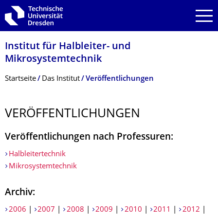
Zur Hauptnavigation springen
Zur Suche springen
Zum Inhalt springen
Institut für Halbleiter- und
Mikrosystemtechnik
Breadcrumb-Menü
Startseite
Das Institut
Veröffentlichungen
VERÖFFENTLI­CHUNGEN
Veröffentlichungen nach Professuren:
Halbleitertechnik
Mikrosystemtechnik
Archiv:
2006
|
2007
|
2008
|
2009
|
2010
|
2011
|
2012
|