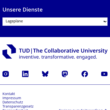
Unsere Dienste
Instagram
LinkedIn
Bluesky
Mastodon
Facebook
Yout
Kontakt
Impressum
Datenschutz
Transparenzgesetz