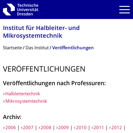
Zur Hauptnavigation springen
Zur Suche springen
Zum Inhalt springen
Institut für Halbleiter- und
Mikrosystemtechnik
Breadcrumb-Menü
Startseite
Das Institut
Veröffentlichungen
VERÖFFENTLI­CHUNGEN
Veröffentlichungen nach Professuren:
Halbleitertechnik
Mikrosystemtechnik
Archiv:
2006
|
2007
|
2008
|
2009
|
2010
|
2011
|
2012
|