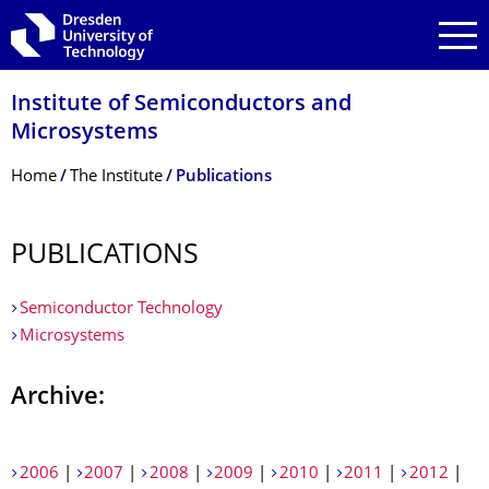
Skip to main navigation
Skip to search
Skip to content
Institute of Semiconductors and
Microsystems
Breadcrumb Menu
Home
The Institute
Publications
PUBLICATIONS
Semiconductor Technology
Microsystems
Archive:
2006
|
2007
|
2008
|
2009
|
2010
|
2011
|
2012
|