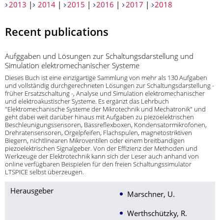
2013
|
2014
|
2015
|
2016
|
2017
|
2018
Recent publications
Aufggaben und Lösungen zur Schaltungsdarstellung und
Simulation elektromechanischer Systeme
Dieses Buch ist eine einzigartige Sammlung von mehr als 130 Aufgaben
und vollständig durchgerechneten Lösungen zur Schaltungsdarstellung -
früher Ersatzschaltung -, Analyse und Simulation elektromechanischer
und elektroakustischer Systeme. Es ergänzt das Lehrbuch
"Elektromechanische Systeme der Mikrotechnik und Mechatronik" und
geht dabei weit darüber hinaus mit Aufgaben zu piezoelektrischen
Beschleunigungssensoren, Bassreflexboxen, Kondensatormikrofonen,
Drehratensensoren, Orgelpfeifen, Flachspulen, magnetostriktiven
Biegern, nichtlinearen Mikroventilen oder einem breitbandigen
piezoelektrischen Signalgeber. Von der Effizienz der Methoden und
Werkzeuge der Elektrotechnik kann sich der Leser auch anhand von
online verfügbaren Beispielen für den freien Schaltungssimulator
LTSPICE selbst überzeugen.
Herausgeber
Marschner, U.
Werthschützky, R.