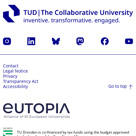
Instagram
LinkedIn
Bluesky
Mastodon
Facebook
YouT
Contact
Legal Notice
Privacy
Transparency Act
Go to top
Accessibility
TU Dresden is co-financed by tax funds using the budget approved