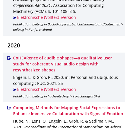
Conference, AM 2021
.
Association for Computing
Machinery (ACM)
,
S. 101-108
,
8 S.
Elektronische (Volltext-)Version
Publikation: Beitrag in Buch/Konferenzbericht/Sammelband/Gutachten >
Beitrag in Konferenzband
2020
CoHEARence of audible shapes—a qualitative user
study for coherent visual audio design with
resynthesized shapes
Engeln, L. & Groh, R.
,
2020
,
in: Personal and ubiquitous
computing : PUC
.
2021
,
25
Elektronische (Volltext-)Version
Publikation: Beitrag in Fachzeitschrift > Forschungsartikel
Comparing Methods for Mapping Facial Expressions to
Enhance Immersive Collaboration with Signs of Emotion
Hube, N., Lenz, O., Engeln, L., Groh, R. & Sedlmair, M.
,
2020
,
Proceedings of the International Symposium on Mixed