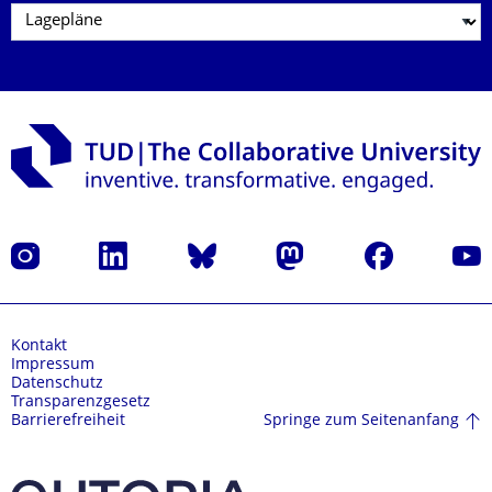
Instagram
LinkedIn
Bluesky
Mastodon
Facebook
Yout
Kontakt
Impressum
Datenschutz
Transparenzgesetz
Springe zum Seitenanfang
Barrierefreiheit