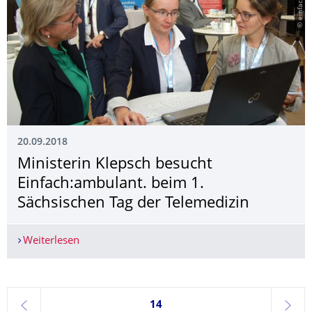
20.09.2018
Ministerin Klepsch besucht
Einfach:ambulant. beim 1.
Sächsischen Tag der Telemedizin
Weiterlesen
Ministerin Klepsch besucht Einfach:ambulant. be
Seite 14, aktuell ausgewählt
14
zurück
weite