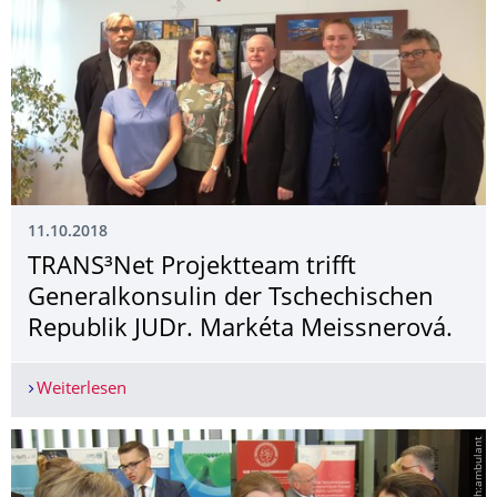
11.10.2018
TRANS³Net Projektteam trifft
Generalkonsulin der Tschechischen
Republik JUDr. Markéta Meissnerová.
Weiterlesen
TRANS³Net Projektteam trifft Generalkonsulin d
© einfach:ambulant