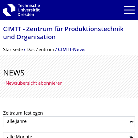
Zur Hauptnavigation springen
Zur Suche springen
Zum Inhalt springen
CIMTT - Zentrum für Produktionstechnik
und Organisation
Breadcrumb-Menü
Startseite
Das Zentrum
CIMTT-News
NEWS
Newsübersicht abonnieren
Zeitraum festlegen
Jahr auswählen
Monat auswählen