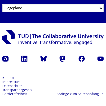
Instagram
LinkedIn
Bluesky
Mastodon
Facebook
Yout
Kontakt
Impressum
Datenschutz
Transparenzgesetz
Springe zum Seitenanfang
Barrierefreiheit