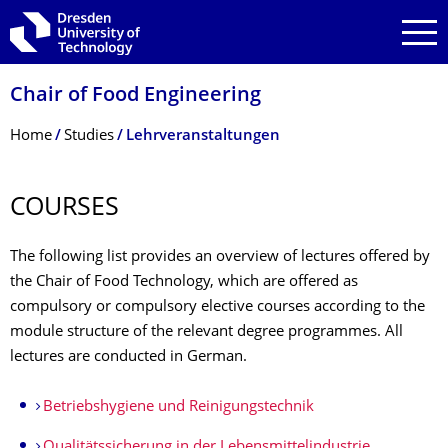
Skip to main navigation
Skip to search
Skip to content
Chair of Food Engineering
Breadcrumb Menu
Home
Studies
Lehrveranstal­tungen
COURSES
The following list provides an overview of lectures offered by
the Chair of Food Technology, which are offered as
compulsory or compulsory elective courses according to the
module structure of the relevant degree programmes. All
lectures are conducted in German.
Betriebshygiene und Reinigungstech­nik
Qualitätssiche­rung in der Lebensmittelin­dustrie