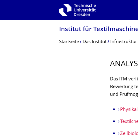
Zur Hauptnavigation springen
Zur Suche springen
Zum Inhalt springen
Institut für Textilmaschin
Breadcrumb-Menü
Startseite
Das Institut
Infrastruktur
ANALYS
Das ITM verf
Bewertung tex
und Prüfmögl
Physikal
Textilc
Zellbiol