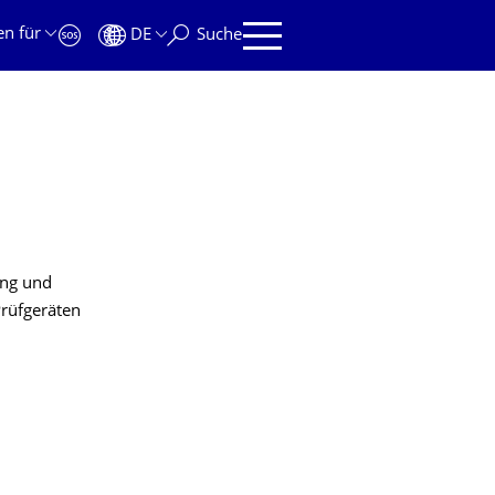
en für
DE
Suche
ung und
Prüfgeräten