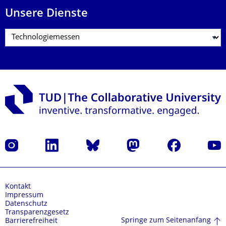
Unsere Dienste
Instagram
LinkedIn
Bluesky
Mastodon
Facebook
Yout
Kontakt
Impressum
Datenschutz
Transparenzgesetz
Springe zum Seitenanfang
Barrierefreiheit