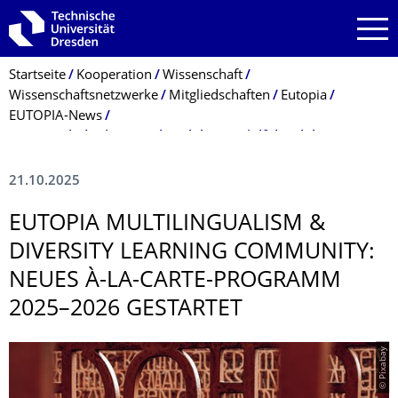
Zur Hauptnavigation springen
Zur Suche springen
Zum Inhalt springen
Breadcrumb-Menü
Startseite
Kooperation
Wissenschaft
Wissenschaftsnetzwerke
Mitgliedschaften
Eutopia
EUTOPIA-News
EUTOPIA lädt ein: Sprachen leben – Vielfalt erleben!
21.10.2025
EUTOPIA MULTILINGUALISM &
DIVERSITY LEARNING COMMUNITY:
NEUES À-LA-CARTE-PROGRAMM
2025–2026 GESTARTET
© Pixabay