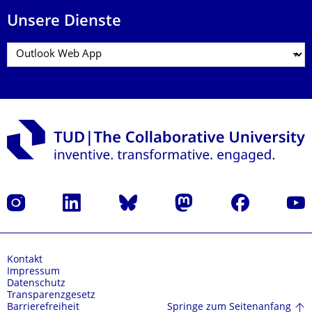
Unsere Dienste
Instagram
LinkedIn
Bluesky
Mastodon
Facebook
Yout
Kontakt
Impressum
Datenschutz
Transparenzgesetz
Springe zum Seitenanfang
Barrierefreiheit