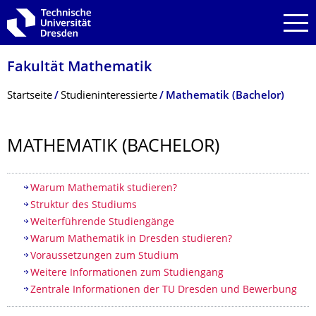
Zur Hauptnavigation springen
Zur Suche springen
Zum Inhalt springen
Fakultät Mathematik
Breadcrumb-Menü
Startseite
Studien­interessierte
Mathematik (Bachelor)
MATHEMATIK (BACHELOR)
Inhaltsverzeichnis
Warum Mathematik studieren?
Struktur des Studiums
Weiterführende Studiengänge
Warum Mathematik in Dresden studieren?
Voraussetzungen zum Studium
Weitere Informationen zum Studiengang
Zentrale Informationen der TU Dresden und Bewerbung