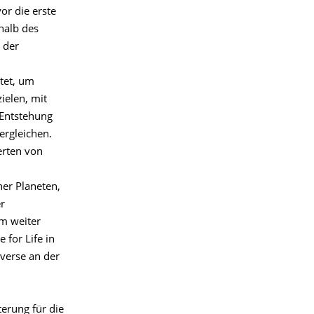
r die erste
halb des
 der
stet, um
ielen, mit
 Entstehung
ergleichen.
erten von
her Planeten,
r
m weiter
 for Life in
iverse an der
erung für die