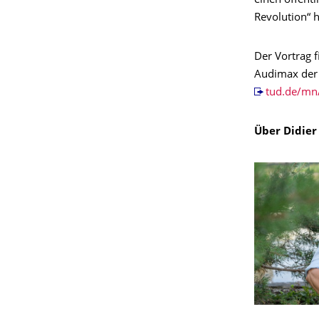
einen öffent
Revolution“ h
Der Vortrag f
Audimax der 
tud.de/mn
Über Didier