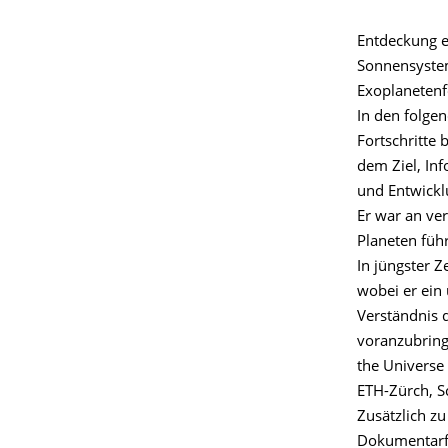
Entdeckung e
Sonnensystem
Exoplanetenfo
In den folgen
Fortschritte
dem Ziel, Inf
und Entwickl
Er war an ve
Planeten füh
In jüngster Z
wobei er ein
Verständnis 
voranzubringe
the Universe
ETH-Zürch, S
Zusätzlich zu
Dokumentarfi