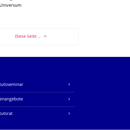
 Universum
Diese Seite …
itutsseminar
lenangebote
tutsrat