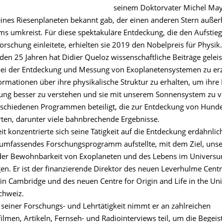
seinem Doktorvater Michel Mayo
ines Riesenplaneten bekannt gab, der einen anderen Stern außer
s umkreist. Für diese spektakuläre Entdeckung, die den Aufstieg
rschung einleitete, erhielten sie 2019 den Nobelpreis für Physik.
den 25 Jahren hat Didier Queloz wissenschaftliche Beiträge gelei
 bei der Entdeckung und Messung von Exoplanetensystemen zu erz
ormationen über ihre physikalische Struktur zu erhalten, um ihre
ung besser zu verstehen und sie mit unserem Sonnensystem zu v
rschiedenen Programmen beteiligt, die zur Entdeckung von Hund
rten, darunter viele bahnbrechende Ergebnisse.
eit konzentrierte sich seine Tätigkeit auf die Entdeckung erdähnlic
 umfassendes Forschungsprogramm aufstellte, mit dem Ziel, unse
der Bewohnbarkeit von Exoplaneten und des Lebens im Universu
n. Er ist der finanzierende Direktor des neuen Leverhulme Centre
 in Cambridge und des neuen Centre for Origin and Life in the Un
chweiz.
 seiner Forschungs- und Lehrtätigkeit nimmt er an zahlreichen
lmen, Artikeln, Fernseh- und Radiointerviews teil, um die Begeist