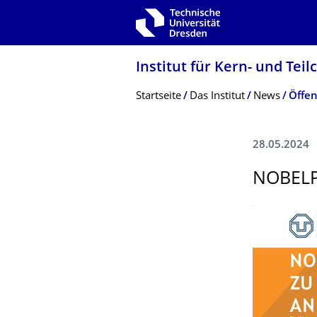
Zur Hauptnavigation springen
Zur Suche springen
Zum Inhalt springen
Institut für Kern- und Tei
Breadcrumb-Menü
Startseite
Das Institut
News
28.05.2024
NOBELP