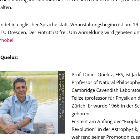
lichen Vortrag im Audimax der TU Dresden mit dem Titel „The Exo
alten.
indet in englischer Sprache statt. Veranstaltungsbeginn ist um 19
TU Dresden. Der Eintritt ist frei. Um Anmeldung wird gebeten unt
/nobel
 Queloz:
©
P
r
o
f
.
D
r
.
D
i
d
i
e
r
Q
u
e
l
o
z
(
E
T
H
Z
ü
r
i
c
h
/
D
-​
P
H
Y
S
/
H
e
i
d
i
H
o
s
t
e
t
t
l
e
r
)
Prof. Didier Queloz, FRS, ist Ja
Professor of Natural Philosoph
Cambridge Cavendish Laborato
Teilzeitprofessor für Physik an 
Zürich. Er wurde 1966 in der S
geboren.
Er steht am Anfang der "Exopla
Revolution" in der Astrophysik,
während seiner Promotion zu