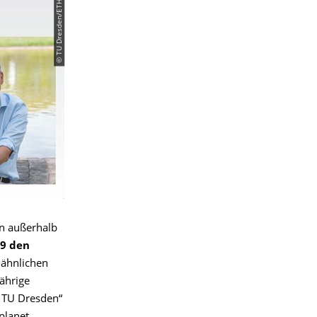
en außerhalb
19 den
nähnlichen
ährige
r TU Dresden“