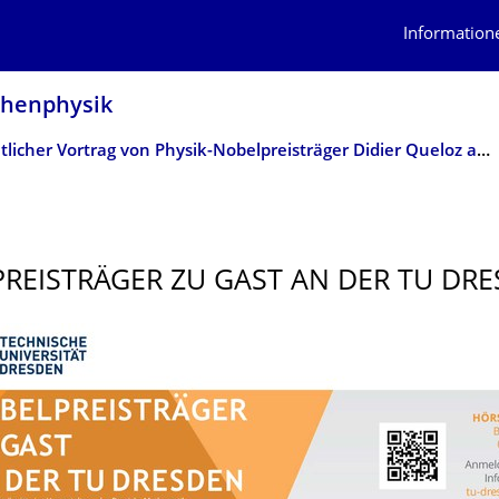
Information
lchenphysik
Öffentlicher Vortrag von Physik-Nobelpreisträger Didier Queloz am 30. Mai 2024
REISTRÄ­GER ZU GAST AN DER TU DR