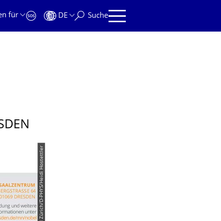
en für
DE
Suche
ESDEN
© TU Dresden/ETH Zürich/D-​PHYS/Heidi Hostettler