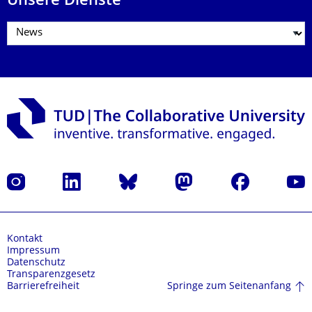
Unsere Dienste
Instagram
LinkedIn
Bluesky
Mastodon
Facebook
Yout
Kontakt
Impressum
Datenschutz
Transparenzgesetz
Springe zum Seitenanfang
Barrierefreiheit