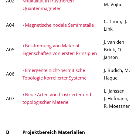
A02
Kritikalität in frustrierten
M. Vojta
Quantenmagneten
C. Timm, J.
A04
Magnetische nodale Semimetalle
Link
J. van den
Bestimmung von Material-
A05
Brink, O.
Eigenschaften von ersten Prinzipien
Janson
Emergente nicht-hermitische
J. Budich, M.
A06
Topologie korrelierter Systeme
Haque
L. Janssen,
Neue Arten von frustrierter und
A07
J. Hofmann,
topologischer Materie
R. Moessner
B
Projektbereich Materialien