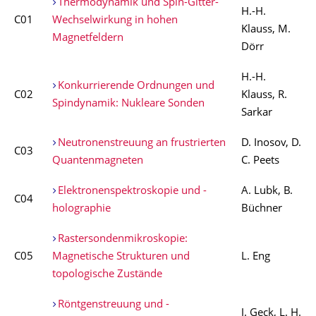
Thermodynamik und Spin-Gitter-
H.-H.
C01
Wechselwirkung in hohen
Klauss, M.
Magnetfeldern
Dörr
H.-H.
Konkurrierende Ordnungen und
C02
Klauss, R.
Spindynamik: Nukleare Sonden
Sarkar
Neutronenstreuung an frustrierten
D. Inosov, D.
C03
Quantenmagneten
C. Peets
Elektronenspektroskopie und -
A. Lubk, B.
C04
holographie
Büchner
Rastersondenmikroskopie:
C05
Magnetische Strukturen und
L. Eng
topologische Zustände
Röntgenstreuung und -
J. Geck, L. H.