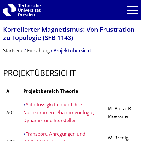
Zur Hauptnavigation springen
Zur Suche springen
Zum Inhalt springen
Korrelierter Magnetismus: Von Frustration
zu Topologie (SFB 1143)
Breadcrumb-Menü
Startseite
Forschung
Projektübersicht
PROJEKTÜBER­SICHT
A
Projektbereich Theorie
Spinflüssigkeiten und ihre
M. Vojta, R.
A01
Nachkommen: Phänomenologie,
Moessner
Dynamik und Störstellen
Transport, Anregungen und
W. Brenig,