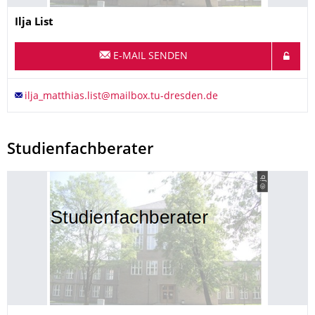
Name
Ilja
List
E-MAIL SENDEN
Studienfachberater
© jb