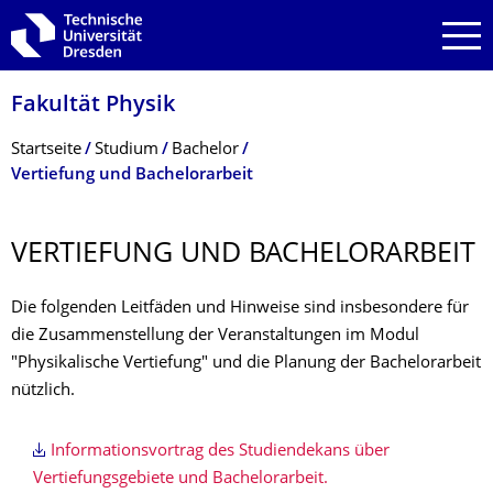
Zur Hauptnavigation springen
Zur Suche springen
Zum Inhalt springen
Fakultät Physik
Breadcrumb-Menü
Startseite
Studium
Bachelor
Vertiefung und Bachelorarbeit
VERTIEFUNG UND BACHELORARBEIT
Die folgenden Leitfäden und Hinweise sind insbesondere für
die Zusammenstellung der Veranstaltungen im Modul
"Physikalische Vertiefung" und die Planung der Bachelorarbeit
nützlich.
Informationsvortrag des Studiendekans über
Vertiefungsgebiete und Bachelorarbeit.