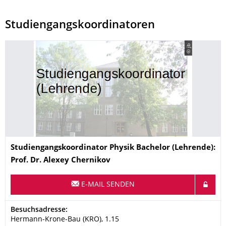
Studiengangskoordinatoren
© jb
Name
Studiengangskoordinator Physik Bachelor (Lehrende):
Prof. Dr. Alexey Chernikov
E-MAIL SENDEN
Adresse
Besuchsadresse:
Hermann-Krone-Bau (KRO), 1.15