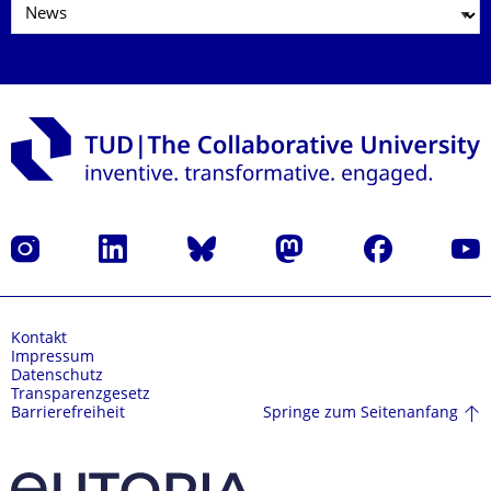
Instagram
LinkedIn
Bluesky
Mastodon
Facebook
Yout
Kontakt
Impressum
Datenschutz
Transparenzgesetz
Springe zum Seitenanfang
Barrierefreiheit