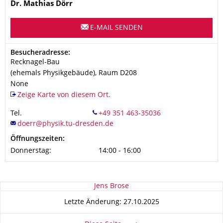
Name
Dr. Mathias Dörr
E-MAIL SENDEN
Adresse
Besucheradresse:
Recknagel-Bau
(ehemals Physikgebäude), Raum D208
None
Zeige Karte von diesem Ort.
Tel.
Öffnungszeiten:
Donnerstag:
14:00 - 16:00
Zu dieser Seite
Jens Brose
Letzte Änderung: 27.10.2025