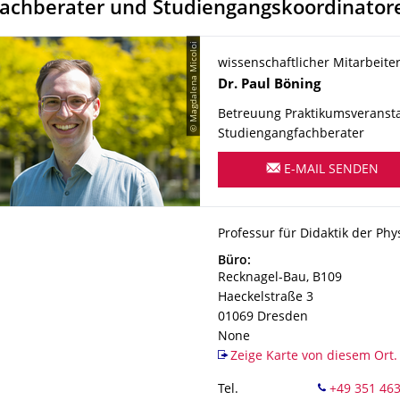
fachberater und Studiengangskoordinator
© Magdalena Micoloi
wissenschaftlicher Mitarbeite
Name
Dr.
Paul
Böning
Betreuung Praktikumsveransta
Studiengangfachberater
E-MAIL SENDEN
Organisationsname
Professur für Didaktik der Phy
Professur für Didaktik der Phy
Adresse
Büro:
Recknagel-Bau, B109
Haeckelstraße 3
01069
Dresden
None
Zeige Karte von diesem Ort.
Tel.