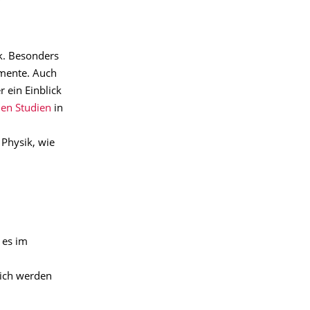
r
ik. Besonders
imente. Auch
 ein Einblick
hen Studien
in
Physik, wie
 es im
eich werden