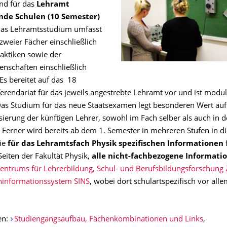
nd für das
Lehramt
nde Schulen (10 Semester)
Das Lehramtsstudium umfasst
zweier Fächer einschließlich
daktiken sowie der
enschaften einschließlich
Es bereitet auf das 18
erendariat für das jeweils angestrebte Lehramt vor und ist modul
 Das Studium für das neue Staatsexamen legt besonderen Wert auf
sierung der künftigen Lehrer, sowohl im Fach selber als auch in d
 Ferner wird bereits ab dem 1. Semester in mehreren Stufen in di
ie
für das Lehramtsfach Physik spezifischen Informationen
Seiten der Fakultät Physik,
alle nicht-fachbezogene Informat
Zentrums für Lehrerbildung, Schul- und Berufsbildungsforschung
ninformationssystem SINS
, wobei dort schulartspezifisch vor alle
en:
Studiengangsaufbau, Fächenkombinationen und Links
,