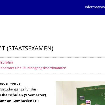
Information
T (STAATSEXAMEN)
erzeichnis
laufplan
chberater und Studiengangskoordinatoren
resden werden
sstudiengänge für das
Oberschulen (9 Semester)
,
amt an Gymnasien (10