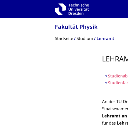
Zur Hauptnavigation springen
Zur Suche springen
Zum Inhalt springen
Fakultät Physik
Breadcrumb-Menü
Startseite
Studium
Lehramt
LEHRAM
Inhaltsv
Studienab
Studienfa
An der TU D
Staatsexamen
Lehramt an 
für das
Lehr