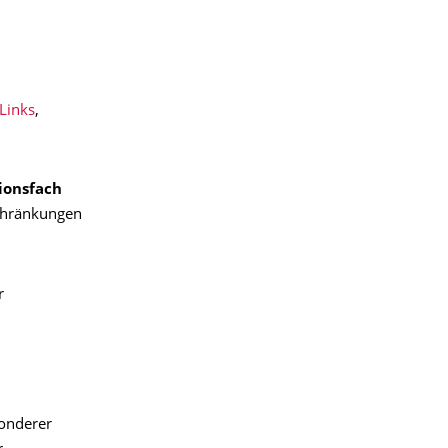
Links
,
ionsfach
schränkungen
r
sonderer