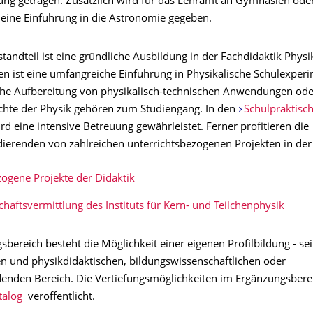
ng getragen. Zusätzlich wird für das Lehramt an Gymnasien ode
eine Einführung in die Astronomie gegeben.
standteil ist eine gründliche Ausbildung in der Fachdidaktik Phys
n ist eine umfangreiche Einführung in Physikalische Schulexper
che Aufbereitung von physikalisch-technischen Anwendungen oder
ichte der Physik gehören zum Studiengang. In den
Schulpraktisc
rd eine intensive Betreuung gewährleistet. Ferner profitieren die
ierenden von zahlreichen unterrichtsbezogenen Projekten in der 
ogene Projekte der Didaktik
haftsvermittlung des Instituts für Kern- und Teilchenphysik
bereich besteht die Möglichkeit einer eigenen Profilbildung - sei
en und physikdidaktischen, bildungswissenschaftlichen oder
denden Bereich. Die Vertiefungsmöglichkeiten im Ergänzungsber
talog
veröffentlicht.