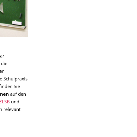
ar
 die
er
e Schulpraxis
finden Sie
ionen
auf den
 ZLSB
und
m relevant