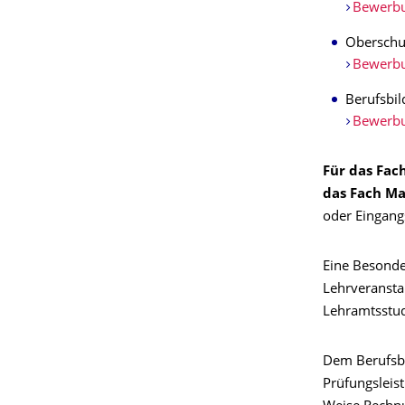
Bewerbu
Oberschu
Bewerbu
Berufsbi
Bewerbu
Für das Fac
das Fach M
oder Eingang
Eine Besonder
Lehrveranstal
Lehramtsstud
Dem Berufsbi
Prüfungsleis