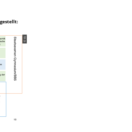
estellt:
© tk