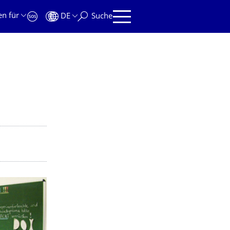
en für
DE
Suche