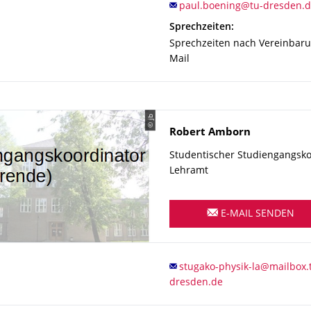
Sprechzeiten:
Sprechzeiten nach Vereinbar
Mail
© jb
Name
Robert
Amborn
Studentischer Studiengangsko
Lehramt
E-MAIL SENDEN