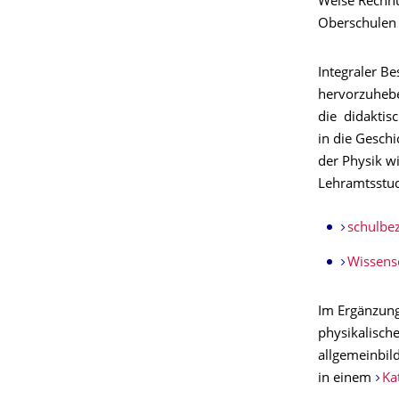
Weise Rechnu
Oberschulen 
Integraler Be
hervorzuhebe
die didaktis
in die Gesch
der Physik wi
Lehramtsstud
schulbez
Wissensc
Im Ergänzungs
physikalisch
allgemeinbil
in einem
Ka