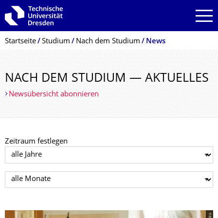
Zur Hauptnavigation springen
Zur Suche springen
Zum Inhalt springen
Breadcrumb-Menü
Startseite
Studium
Nach dem Studium
News
NACH DEM STUDIUM — AKTUELLES
Newsübersicht abonnieren
Zeitraum festlegen
Jahr auswählen
Monat auswählen