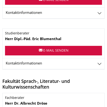
E-MAIL SENDEN
Kontaktinformationen
Name
Studienberater
Herr
Dipl.-Päd.
Eric
Blumenthal
E-MAIL SENDEN
Kontaktinformationen
Fakultät Sprach-, Literatur- und
Kulturwissenschaften
Name
Fachberater
Herr
Dr.
Albrecht
Dröse