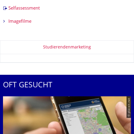
Selfassessment
Imagefilme
Zu dieser Seite
Studierendenmarketing
OFT GESUCHT
© placeit.net