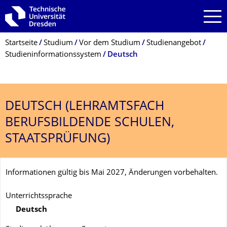
Zur Hauptnavigation springen
Zur Suche springen
Zum Inhalt springen
Breadcrumb-Menü
Startseite
Studium
Vor dem Studium
Studienangebot
Studieninformationssystem
Deutsch
DEUTSCH (LEHRAMTSFACH
BERUFSBILDENDE SCHULEN,
STAATSPRÜFUNG)
Informationen gültig bis Mai 2027, Änderungen vorbehalten.
Unterrichtssprache
Deutsch