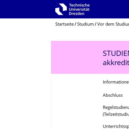
Zur Hauptnavigation springen
Zur Suche springen
Zum Inhalt springen
Breadcrumb-Menü
Startseite
Studium
Vor dem Studi
STUDI
akkredit
Informatione
Abschluss
Regelstudienz
(Teilzeitstud
Unterrichtss