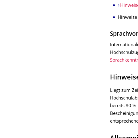
Hinweis
Hinweis
Sprachvo
Internationa
Hochschulzug
Sprachkenntn
Hinweis
Liegt zum Ze
Hochschulabs
bereits 80 %
Bescheinigun
entsprechend