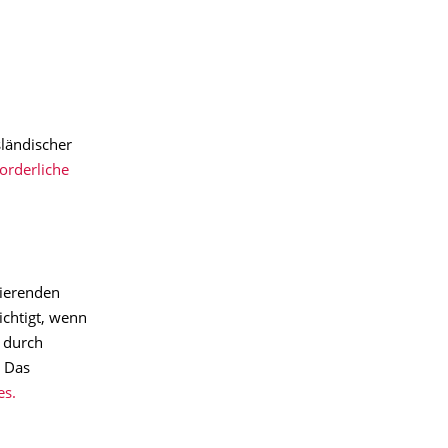
ländischer
forderliche
zierenden
chtigt, wenn
 durch
. Das
es.