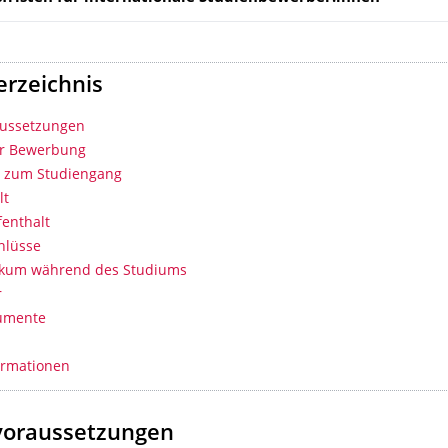
erzeichnis
aussetzungen
ur Bewerbung
s zum Studiengang
lt
enthalt
hlüsse
tikum während des Studiums
r
umente
ormationen
voraussetzungen