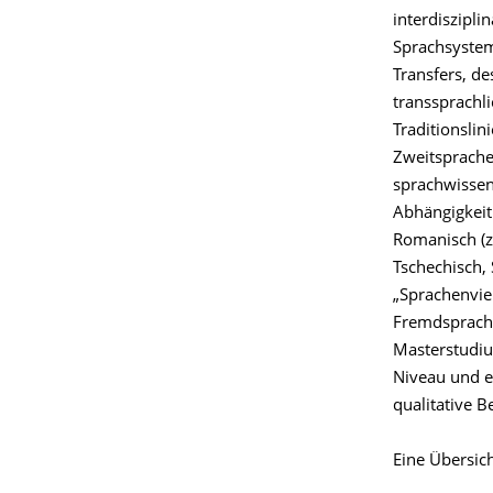
interdiszipl
Sprachsystem
Transfers, d
transsprachl
Traditionslin
Zweitsprache,
sprachwissen
Abhängigkeit
Romanisch (z.
Tschechisch, 
„Sprachenvie
Fremdsprache
Masterstudiu
Niveau und e
qualitative B
Eine Übersic