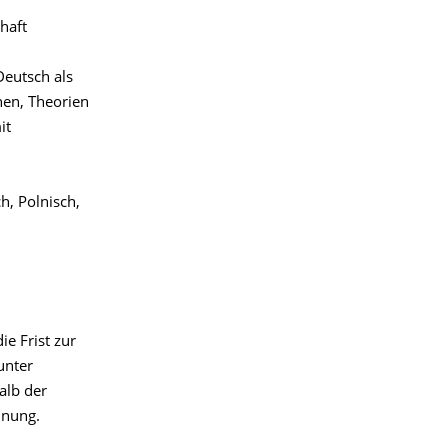
haft
Deutsch als
nen, Theorien
it
h, Polnisch,
e Frist zur
unter
alb der
dnung.