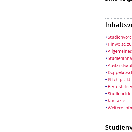
Inhaltsv
Studienvor
Hinweise z
Allgemeine
Studieninha
Auslandsauf
Doppelabsc
Pflichtprak
Berufsfelde
Studiendok
Kontakte
Weitere Inf
Studien