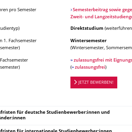
hren pro Semester
Semesterbeitrag sowie gege
Zweit- und Langzeitstudien
tudientyp
)
Direktstudium
(
weiterführe
n 1. Fachsemester
Wintersemester
semester
)
(
Wintersemester, Sommersem
 Fachsemester
zulassungsfrei mit Eignungs
semester
)
(
zulassungsfrei
)
ortal
JETZT BEWERBEN!
fristen für deutsche Studienbewerber:innen und
änder:innen
fristen für
internationale Studienbewerber:innen