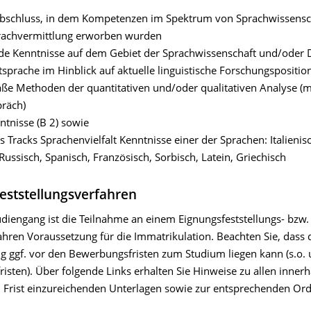
bschluss, in dem Kompetenzen im Spektrum von Sprachwissensc
rachvermittlung erworben wurden
de Kenntnisse auf dem Gebiet der Sprachwissenschaft und/oder 
sprache im Hinblick auf aktuelle linguistische Forschungspositio
ße Methoden der quantitativen und/oder qualitativen Analyse (m
räch)
ntnisse (B 2) sowie
s Tracks Sprachenvielfalt Kenntnisse einer der Sprachen: Italienisc
Russisch, Spanisch, Französisch, Sorbisch, Latein, Griechisch
eststellungsverfahren
udiengang ist die Teilnahme an einem Eignungsfeststellungs- bzw.
ren Voraussetzung für die Immatrikulation. Beachten Sie, dass di
ng ggf. vor den Bewerbungsfristen zum Studium liegen kann (s.o. 
sten). Über folgende Links erhalten Sie Hinweise zu allen innerh
Frist einzureichenden Unterlagen sowie zur entsprechenden Or