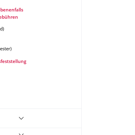
benenfalls
gebühren
nd
)
ester
)
feststellung