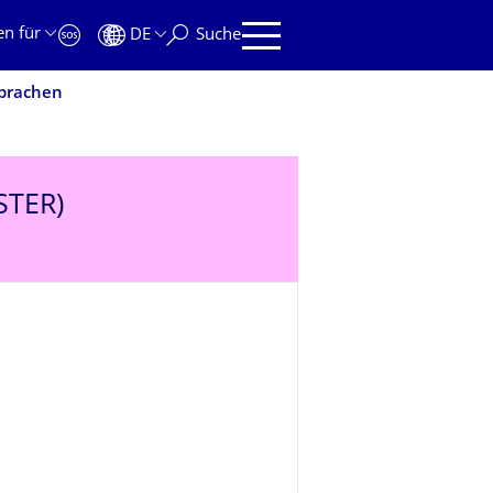
en für
DE
Suche
Sprachen
STER)