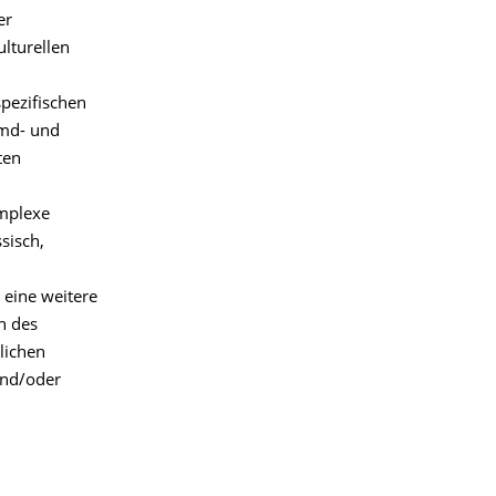
er
lturellen
spezifischen
emd- und
ten
omplexe
ssisch,
 eine weitere
n des
lichen
und/oder