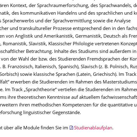
inären Kontext, der Sprachraumerforschung, des Sprachwandels, d
atik, des kommunikativen Handelns und des sprachlichen und ku
es Spracherwerbs und der Sprachvermittlung sowie die Analyse
icher und transkultureller Prozesse entsprechend den in den fach
ien von Anglistik und Amerikanistik, Germanistik, Deutsch als Fr
 Romanistik, Slavistik, Klassischer Philologie vertretenen Konzep
schaftlicher Betrachtung. Inhalte des Studiums sind außerdem in
 von der Wahl der bzw. des Studierenden Fremdsprachen der K
 B. Französisch, Italienisch, Spanisch), Slavisch (z. B. Polnisch, Ru
Sorbisch) sowie klassische Sprachen (Latein, Griechisch). Im Track
lfalt“ erwerben die Studierenden im Rahmen des Masterstudiums
. Im Track „Sprachtheorie“ vertiefen die Studierenden im Rahme
ms ihre theoretischen Kenntnisse auf aktuellem fachwissenschaft
rweitern ihren methodischen Kompetenzen für die quantitative 
eforschung linguistischer Gegenstände.
ht über alle Module finden Sie im
Studienablaufplan
.