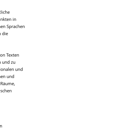
liche
nkten in
hen Sprachen
 die
von Texten
n und zu
tionalen und
hen und
n Räume,
ischen
im