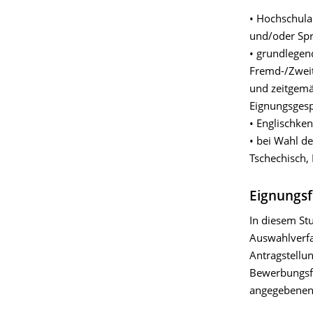
• Hochschula
und/oder Sp
• grundlegen
Fremd-/Zweit
und zeitgemä
Eignungsgesp
• Englischken
• bei Wahl de
Tschechisch, 
Eignungsf
In diesem St
Auswahlverfah
Antragstellu
Bewerbungsfri
angegebenen 