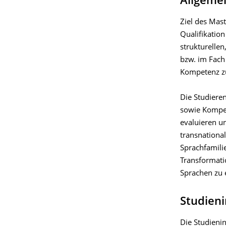
Allgeme
Ziel des Mast
Qualifikatio
strukturelle
bzw. im Fach
Kompetenz zu
Die Studiere
sowie Kompet
evaluieren u
transnationa
Sprachfamili
Transformati
Sprachen zu 
Studieni
Die Studieni