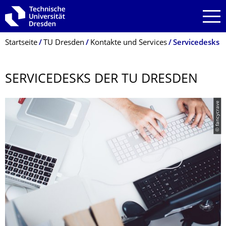
Zur Hauptnavigation springen
Zur Suche springen
Zum Inhalt springen
Breadcrumb-Menü
Startseite
TU Dresden
Kontakte und Services
Servicedesks
SERVICEDESKS DER TU DRESDEN
© fancycrave