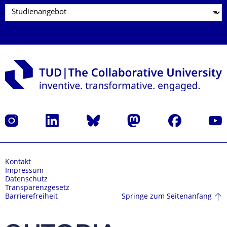
Instagram
LinkedIn
Bluesky
Mastodon
Facebook
Yout
Kontakt
Impressum
Datenschutz
Transparenzgesetz
Springe zum Seitenanfang
Barrierefreiheit