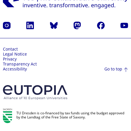
Instagram
LinkedIn
Bluesky
Mastodon
Facebook
YouT
Contact
Legal Notice
Privacy
Transparency Act
Go to top
Accessibility
TU Dresden is co-financed by tax funds using the budget approved
by the Landtag of the Free State of Saxony.