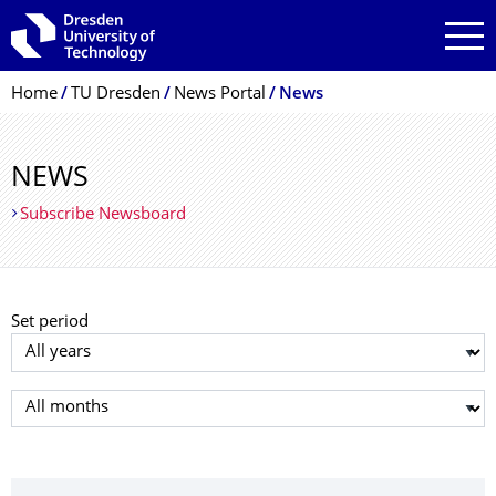
Skip to main navigation
Skip to search
Skip to content
Breadcrumb Menu
Home
TU Dresden
News Portal
News
NEWS
Subscribe Newsboard
Set period
Select year
Select month