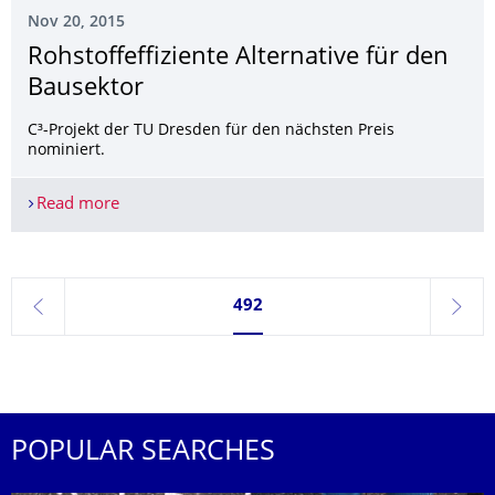
Nov 20, 2015
Rohstoffeffiziente Alternative für den
Bausektor
C³-Projekt der TU Dresden für den nächsten Preis
nominiert.
Read more
Rohstoffeffiziente Alternative für den Bausektor
Currently on page 492
492
previous
next
POPULAR SEARCHES