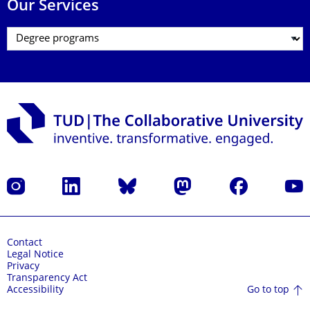
Our Services
Instagram
LinkedIn
Bluesky
Mastodon
Facebook
YouT
Contact
Legal Notice
Privacy
Transparency Act
Go to top
Accessibility