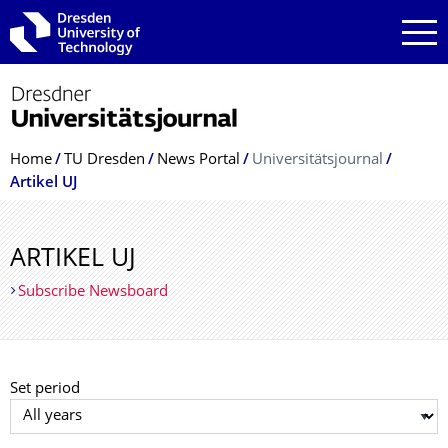
Skip to main navigation
Skip to search
Skip to content
Breadcrumb Menu
Home
TU Dresden
News Portal
Universitätsjournal
Artikel UJ
ARTIKEL UJ
Subscribe Newsboard
Set period
Select year