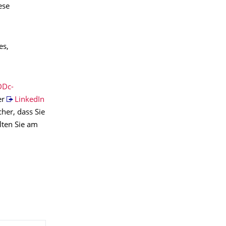
ese
es,
Dc-
er
LinkedIn
cher, dass Sie
lten Sie am