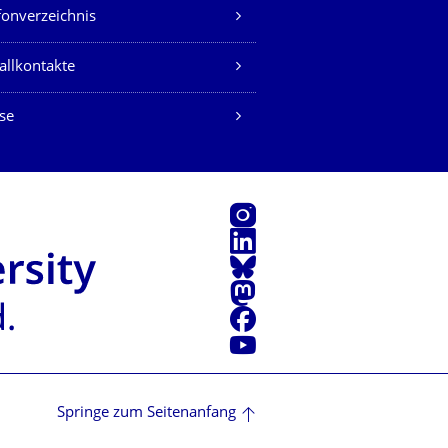
fonverzeichnis
allkontakte
se
Instagram
LinkedIn
Bluesky
Mastodon
Facebook
Youtube
Springe zum Seitenanfang