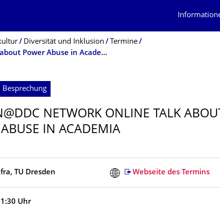
Information
kultur
Diversität und Inklusion
Termine
Women@DDc Network Online Talk about Power Abuse in Academia
; Besprechung
@DDC NETWORK ONLINE TALK ABOU
ABUSE IN ACADEMIA
afra, TU Dresden
Webseite des Termins
11:30
Uhr