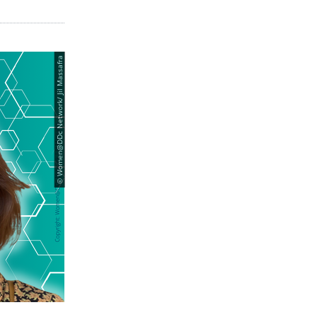
© Women@DDc Network/ Jil Massafra