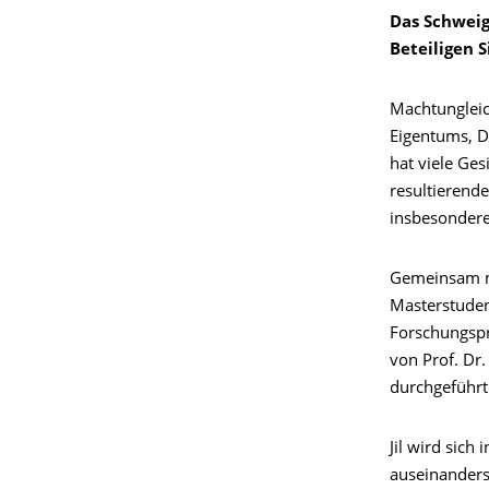
Das Schweig
Beteiligen S
Machtungleic
Eigentums, D
hat viele Ge
resultierend
insbesondere
Gemeinsam mi
Masterstuden
Forschungspr
von Prof. Dr.
durchgeführt
Jil wird sic
auseinanderse