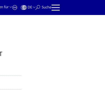
en für
DE
Suche
T