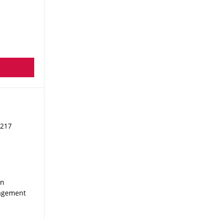
 217
en
nagement