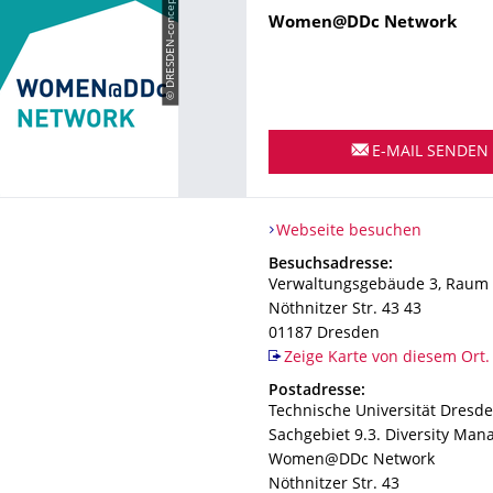
© DRESDEN-concept
Name
Women@DDc Network
E-MAIL SENDEN
Webseite besuchen
Adresse
Besuchsadresse:
Verwaltungsgebäude 3, Raum
Nöthnitzer Str. 43 43
01187
Dresden
Zeige Karte von diesem Ort.
Adresse
Postadresse:
Technische Universität Dresd
Sachgebiet 9.3. Diversity Ma
Women@DDc Network
Nöthnitzer Str. 43