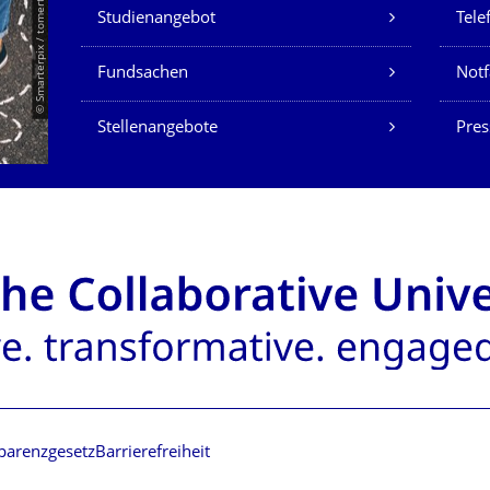
Unsere Dienste
© Smarterpix / tomert
Studienangebot
Tele
Fundsachen
Notf
Stellenangebote
Pres
parenzgesetz
Barrierefreiheit