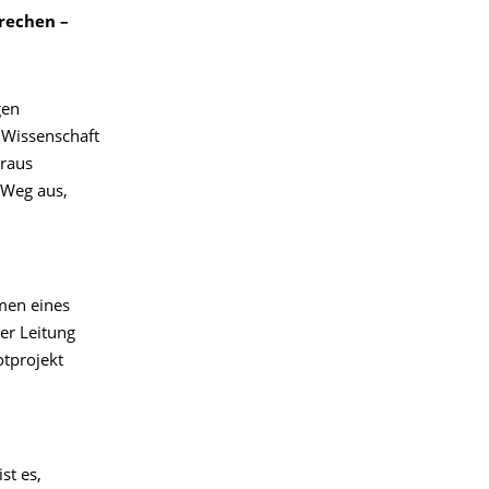
rechen –
gen
 Wissenschaft
araus
 Weg aus,
men eines
er Leitung
otprojekt
st es,