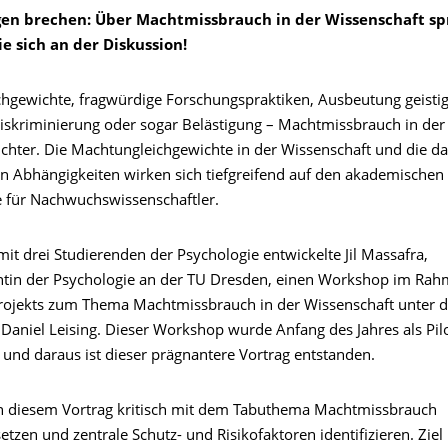
en brechen: Über Machtmissbrauch in der Wissenschaft sp
ie sich an der Diskussion!
hgewichte, fragwürdige Forschungspraktiken, Ausbeutung geisti
iskriminierung oder sogar Belästigung – Machtmissbrauch in der
sichter. Die Machtungleichgewichte in der Wissenschaft und die d
en Abhängigkeiten wirken sich tiefgreifend auf den akademischen
 für Nachwuchswissenschaftler.
t drei Studierenden der Psychologie entwickelte Jil Massafra,
tin der Psychologie an der TU Dresden, einen Workshop im Rah
ojekts zum Thema Machtmissbrauch in der Wissenschaft unter d
 Daniel Leising. Dieser Workshop wurde Anfang des Jahres als Pil
 und daraus ist dieser prägnantere Vortrag entstanden.
h in diesem Vortrag kritisch mit dem Tabuthema Machtmissbrauch
tzen und zentrale Schutz- und Risikofaktoren identifizieren. Ziel i